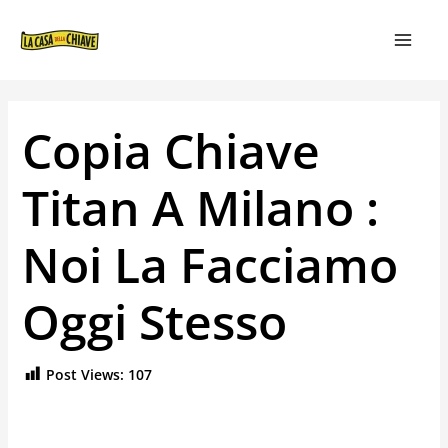
VAI
NAVIGAZIONE
MAIN
AL
ARTICOLI
MEN
CONTENUTO
Copia Chiave
Titan A Milano :
Noi La Facciamo
Oggi Stesso
Post Views:
107