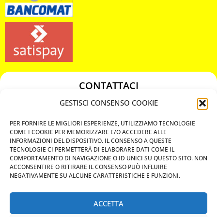
CONTATTACI
349 3863811
GESTISCI CONSENSO COOKIE
349 3863811
PER FORNIRE LE MIGLIORI ESPERIENZE, UTILIZZIAMO TECNOLOGIE
chiavicodificate@gmail.com
COME I COOKIE PER MEMORIZZARE E/O ACCEDERE ALLE
INFORMAZIONI DEL DISPOSITIVO. IL CONSENSO A QUESTE
TECNOLOGIE CI PERMETTERÀ DI ELABORARE DATI COME IL
Privacy Policy
COMPORTAMENTO DI NAVIGAZIONE O ID UNICI SU QUESTO SITO. NON
ACCONSENTIRE O RITIRARE IL CONSENSO PUÒ INFLUIRE
Cookie Policy
NEGATIVAMENTE SU ALCUNE CARATTERISTICHE E FUNZIONI.
ACCETTA
MAPS