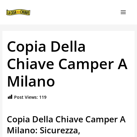
VAI
NAVIGAZIONE
MAIN
AL
ARTICOLI
MEN
CONTENUTO
Copia Della
Chiave Camper A
Milano
Post Views:
119
Copia Della Chiave Camper A
Milano: Sicurezza,