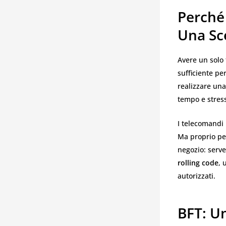
Perché
Una Sce
Avere un solo 
sufficiente pe
realizzare un
tempo e stres
I telecomandi B
Ma proprio pe
negozio: serve
rolling code
, 
autorizzati.
BFT: U