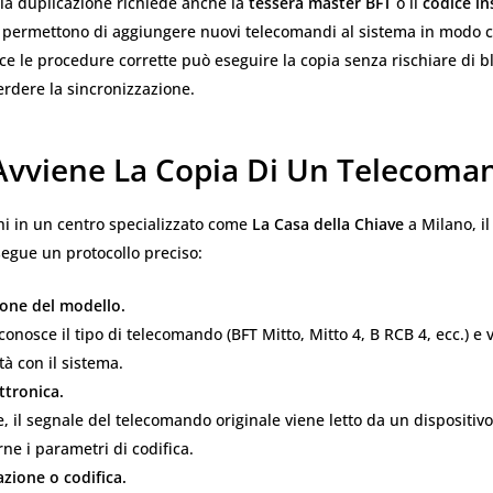
, la duplicazione richiede anche la
tessera master BFT
o il
codice in
 permettono di aggiungere nuovi telecomandi al sistema in modo co
ce le procedure corrette può eseguire la copia senza rischiare di b
erdere la sincronizzazione.
vviene La Copia Di Un Telecoma
hi in un centro specializzato come
La Casa della Chiave
a Milano, il
egue un protocollo preciso:
ione del modello.
iconosce il tipo di telecomando (BFT Mitto, Mitto 4, B RCB 4, ecc.) e v
tà con il sistema.
ttronica.
e, il segnale del telecomando originale viene letto da un dispositiv
rne i parametri di codifica.
ione o codifica.