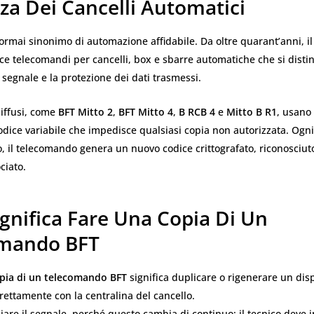
za Dei Cancelli Automatici
ormai sinonimo di automazione affidabile. Da oltre quarant’anni, i
ce telecomandi per cancelli, box e sbarre automatiche che si disti
 segnale e la protezione dei dati trasmessi.
diffusi, come
BFT Mitto 2
,
BFT Mitto 4
,
B RCB 4
e
Mitto B R1
, usano
odice variabile che impedisce qualsiasi copia non autorizzata. Ogni
, il telecomando genera un nuovo codice crittografato, riconosciuto
ciato.
gnifica Fare Una Copia Di Un
mando BFT
pia di un telecomando BFT
significa duplicare o rigenerare un dis
ettamente con la centralina del cancello.
are il segnale, perché questo cambia di continuo: il tecnico deve 