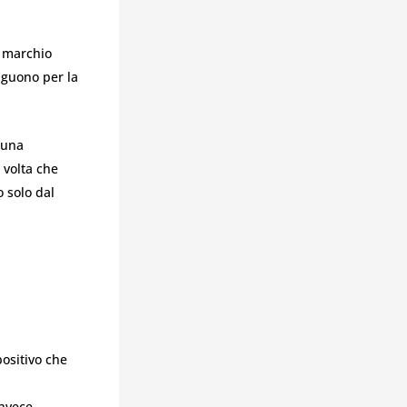
l marchio
nguono per la
 una
 volta che
 solo dal
positivo che
invece