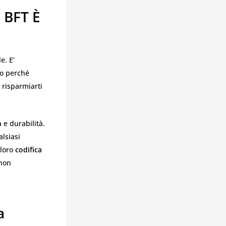
 BFT È
e. E’
cco perché
 risparmiarti
 e durabilità.
lsiasi
 loro
codifica
 non
a