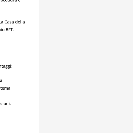
La Casa della
hio BFT.
ntaggi:
a.
stema.
sioni.