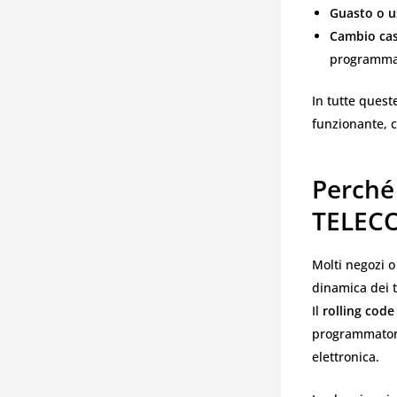
Guasto o u
Cambio cas
programmat
In tutte quest
funzionante, ce
Perché
TELEC
Molti negozi o
dinamica dei 
Il
rolling code
programmatore 
elettronica.