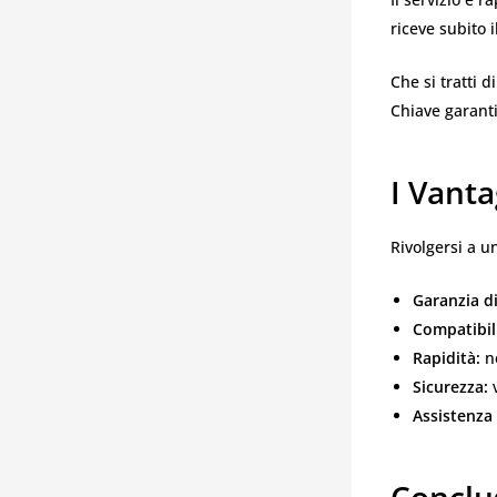
riceve subito 
Che si tratti 
Chiave garanti
I Vanta
Rivolgersi a u
Garanzia d
Compatibili
Rapidità:
ne
Sicurezza:
v
Assistenza 
Conclu