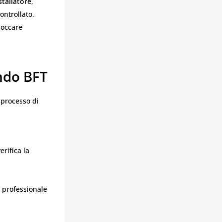
stallatore
,
ntrollato.
loccare
ndo BFT
 processo di
erifica la
o professionale