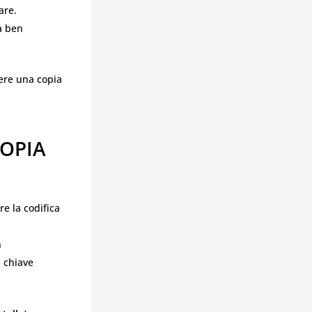
are.
a ben
nere una copia
COPIA
e la codifica
n
a chiave