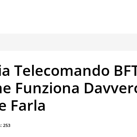
ia Telecomando BFT
e Funziona Davver
e Farla
:
253