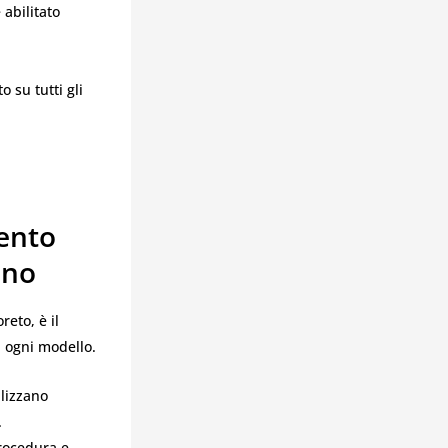
 abilitato
 su tutti gli
mento
ano
reto, è il
 ogni modello.
ilizzano
.
procedura e