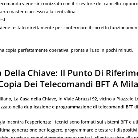
lecomando viene sincronizzato con il ricevitore del cancello, oppure
sera master o accesso alla centralina.
est.
viene testato direttamente per confermare il corretto funzionamento
 una copia perfettamente operativa, pronta all’uso in pochi minuti.
 Della Chiave: Il Punto Di Riferi
 Copia Dei Telecomandi BFT A Mil
Milano,
La Casa della Chiave
, in
Viale Abruzzi 92
, vicino a Piazzale Lo
izzato nella
duplicazione e programmazione di telecomandi BFT
di
gia incontra l’esperienza: i tecnici sono formati sui sistemi BFT e ut
ltima generazione per leggere, programmare e testare i dispositivi
rapido, preciso e completamente trasparente: il cliente assiste alla 