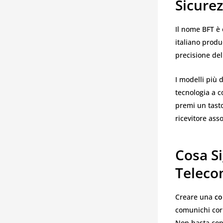
Sicurez
Il nome BFT è 
italiano produ
precisione del
I modelli più 
tecnologia a c
premi un tasto
ricevitore asso
Cosa Si
Teleco
Creare una
co
comunichi corr
Non basta copi