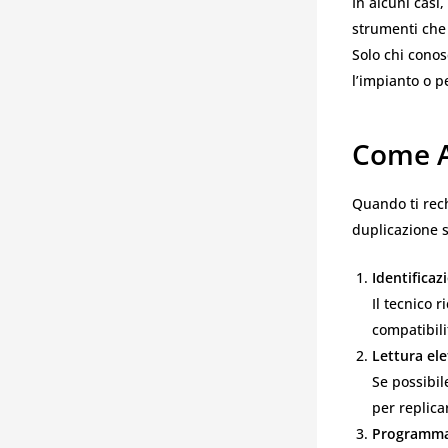
In alcuni casi
strumenti che
Solo chi conos
l’impianto o p
Come A
Quando ti rec
duplicazione s
Identificaz
Il tecnico r
compatibili
Lettura ele
Se possibil
per replica
Programmaz