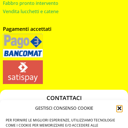
Fabbro pronto intervento
Vendita lucchetti e catene
Pagamenti accettati
CONTATTACI
349 3863811
GESTISCI CONSENSO COOKIE
349 3863811
PER FORNIRE LE MIGLIORI ESPERIENZE, UTILIZZIAMO TECNOLOGIE
chiavicodificate@gmail.com
COME I COOKIE PER MEMORIZZARE E/O ACCEDERE ALLE