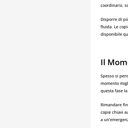
coordinarsi, sc
Disporre di pi
fluida. Le cop
disponibile q
Il Mom
Spesso si pens
momento migli
questa fase la 
Rimandare fino
copie chiavi 
a un’emergen