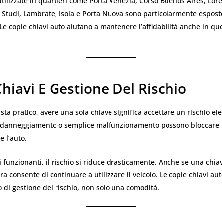
tilizzate in quartieri come Porta Venezia, Corso Buenos Aires, Lore
à Studi, Lambrate, Isola e Porta Nuova sono particolarmente espost
. Le copie chiavi auto aiutano a mantenere l’affidabilità anche in que
hiavi E Gestione Del Rischio
ista pratico, avere una sola chiave significa accettare un rischio ele
 danneggiamento o semplice malfunzionamento possono bloccare
 l’auto.
 funzionanti, il rischio si riduce drasticamente. Anche se una chi
tra consente di continuare a utilizzare il veicolo. Le copie chiavi au
di gestione del rischio, non solo una comodità.