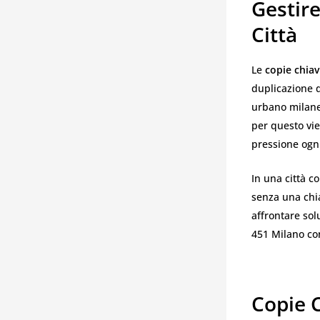
Gestir
Città
Le
copie chia
duplicazione 
urbano milanes
per questo vie
pressione ogn
In una città c
senza una chi
affrontare sol
451 Milano con
Copie 