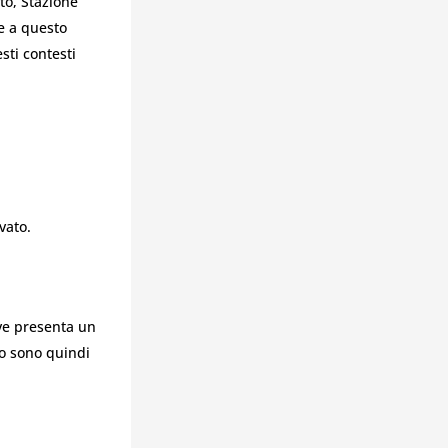
to, Stazione
e a questo
sti contesti
vato.
ave presenta un
to sono quindi