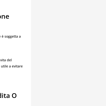
one
e è soggetta a
vita del
utile a evitare
dita O