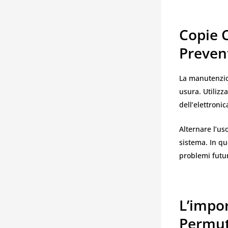
Copie 
Preven
La manutenzion
usura. Utilizz
dell’elettroni
Alternare l’us
sistema. In qu
problemi futur
L’impor
Permu