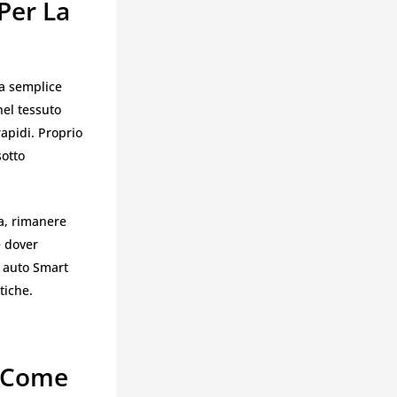
Per La
a semplice
nel tessuto
rapidi. Proprio
sotto
na, rimanere
e dover
i auto Smart
tiche.
1 Come