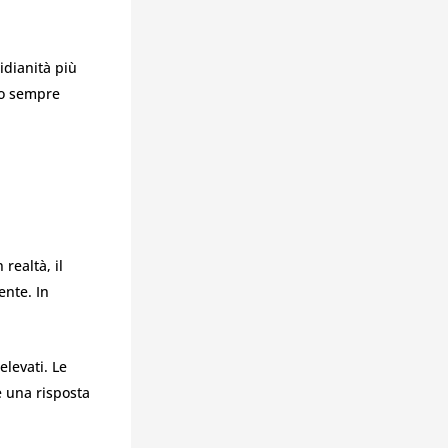
idianità più
uto sempre
realtà, il
ente. In
levati. Le
 una risposta