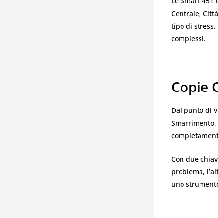
Le Smart 451 u
Centrale, Citt
tipo di stress
complessi.
Copie C
Dal punto di v
Smarrimento,
completamente
Con due chiavi
problema, l’al
uno strumento 