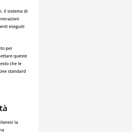
 Il sistema di
generazioni
enti eseguiti
uto per
pettare queste
esto che le
ione standard
tà
ilanesi la
gna