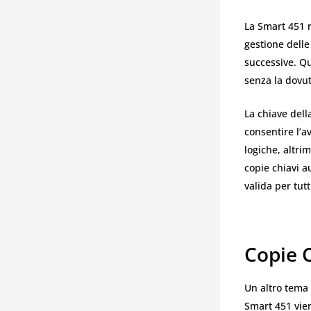
La Smart 451 r
gestione delle
successive. Qu
senza la dovut
La chiave dell
consentire l’a
logiche, altri
copie chiavi 
valida per tutt
Copie C
Un altro tema 
Smart 451 vie