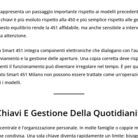
appresenta un passaggio importante rispetto ai modelli precedenti.
 chiavi è più evoluto rispetto alla 450 e più semplice rispetto alle 
esto equilibrio rende la 451 affidabile, ma anche sensibile a interv
a attenzione.
a Smart 451 integra componenti elettroniche che dialogano con l’a
vviamento e la gestione delle aperture. Una copia corretta deve ris
menti il funzionamento può diventare irregolare nel tempo. È per qu
auto Smart 451 Milano non possono essere trattate come un’operaz
i i modelli.
hiavi E Gestione Della Quotidiani
centrale è l’organizzazione personale. In molte famiglie o coppie m
ne condivisa. Una sola chiave diventa rapidamente un limite: biso