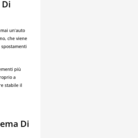
 Di
 mai un’auto
rno, che viene
e spostamenti
ementi più
roprio a
e stabile il
stema Di