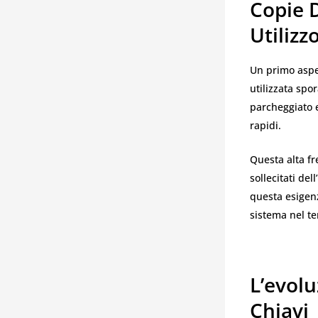
Copie 
Utilizz
Un primo aspe
utilizzata spo
parcheggiato 
rapidi.
Questa alta fr
sollecitati de
questa esigenz
sistema nel t
L’evolu
Chiavi