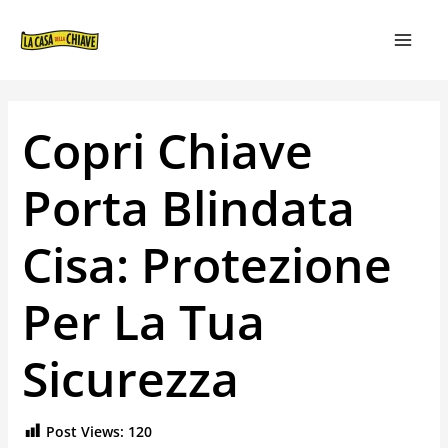
VAI
NAVIGAZIONE
MAIN
AL
ARTICOLI
MEN
CONTENUTO
Copri Chiave
Porta Blindata
Cisa: Protezione
Per La Tua
Sicurezza
Post Views:
120