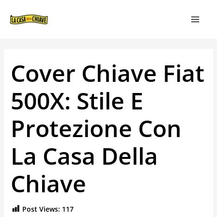
VAI
NAVIGAZIONE
MAIN
AL
ARTICOLI
MEN
CONTENUTO
Cover Chiave Fiat
500X: Stile E
Protezione Con
La Casa Della
Chiave
Post Views:
117