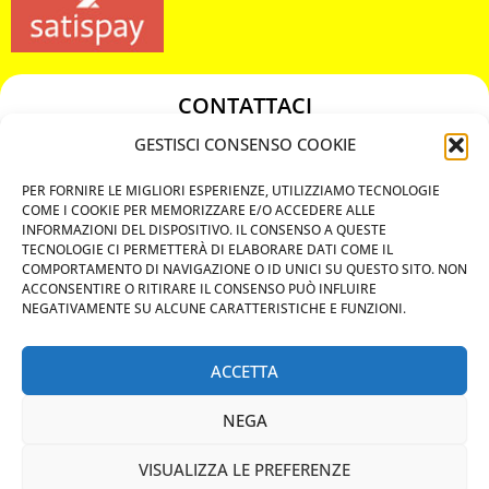
CONTATTACI
349 3863811
GESTISCI CONSENSO COOKIE
349 3863811
PER FORNIRE LE MIGLIORI ESPERIENZE, UTILIZZIAMO TECNOLOGIE
chiavicodificate@gmail.com
COME I COOKIE PER MEMORIZZARE E/O ACCEDERE ALLE
INFORMAZIONI DEL DISPOSITIVO. IL CONSENSO A QUESTE
TECNOLOGIE CI PERMETTERÀ DI ELABORARE DATI COME IL
Privacy Policy
COMPORTAMENTO DI NAVIGAZIONE O ID UNICI SU QUESTO SITO. NON
ACCONSENTIRE O RITIRARE IL CONSENSO PUÒ INFLUIRE
Cookie Policy
NEGATIVAMENTE SU ALCUNE CARATTERISTICHE E FUNZIONI.
ACCETTA
MAPS
NEGA
CHIAMA ORA
VISUALIZZA LE PREFERENZE