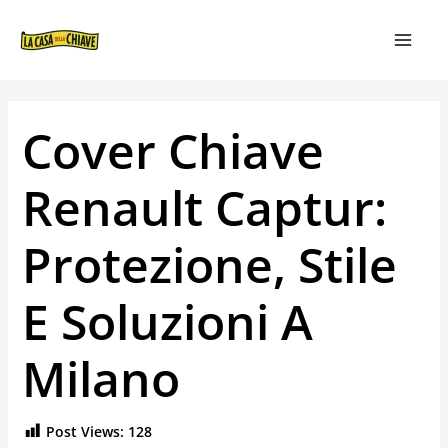
VAI
NAVIGAZIONE
MAIN
AL
ARTICOLI
MEN
CONTENUTO
Cover Chiave
Renault Captur:
Protezione, Stile
E Soluzioni A
Milano
Post Views:
128