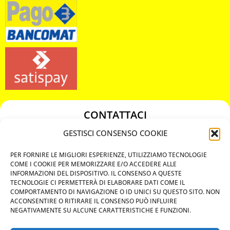
CONTATTACI
349 3863811
GESTISCI CONSENSO COOKIE
349 3863811
PER FORNIRE LE MIGLIORI ESPERIENZE, UTILIZZIAMO TECNOLOGIE
chiavicodificate@gmail.com
COME I COOKIE PER MEMORIZZARE E/O ACCEDERE ALLE
INFORMAZIONI DEL DISPOSITIVO. IL CONSENSO A QUESTE
TECNOLOGIE CI PERMETTERÀ DI ELABORARE DATI COME IL
Privacy Policy
COMPORTAMENTO DI NAVIGAZIONE O ID UNICI SU QUESTO SITO. NON
ACCONSENTIRE O RITIRARE IL CONSENSO PUÒ INFLUIRE
Cookie Policy
NEGATIVAMENTE SU ALCUNE CARATTERISTICHE E FUNZIONI.