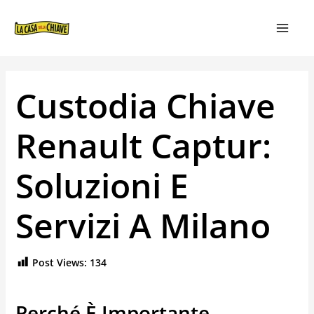
VAI
NAVIGAZIONE
MAIN
AL
ARTICOLI
MEN
CONTENUTO
Custodia Chiave
Renault Captur:
Soluzioni E
Servizi A Milano
Post Views:
134
Perché È Importante