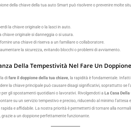
one della chiave della tua auto Smart può risolvere o prevenire molte situ
erdi la chiave originale o la lasci in auto.
a chiave originale si danneggia o si usura.
fornire una chiave di riserva a un familiare o collaboratore.
 aumentare la sicurezza, evitando blocchi o problemi di avviamento.
anza Della Tempestività Nel Fare Un Doppion
la di
fare il doppione della tua chiave
, la rapidità è fondamentale. Infatti
rdere la chiave principale può causare disagi significativi, soprattutto se l
 per gli spostamenti quotidiani o lavorativi. Rivolgendoti a
La Casa Della 
 contare su un servizio tempestivo e preciso, riducendo al minimo l’attesa
rapida e affidabile. La nostra priorità è permetterti di tornare alla normal
, grazie a un doppione perfettamente funzionante.