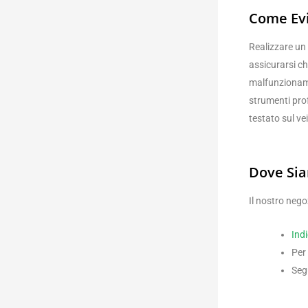
Come Evi
Realizzare un
assicurarsi c
malfunzionamen
strumenti pro
testato sul ve
Dove Sia
Il nostro nego
Ind
Per
Segu