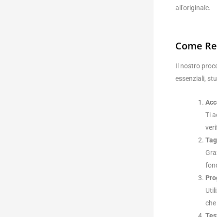
all’originale.
Come Rea
Il nostro proc
essenziali, st
Acc
Ti 
ver
Tag
Gra
fon
Pro
Util
che
Tes