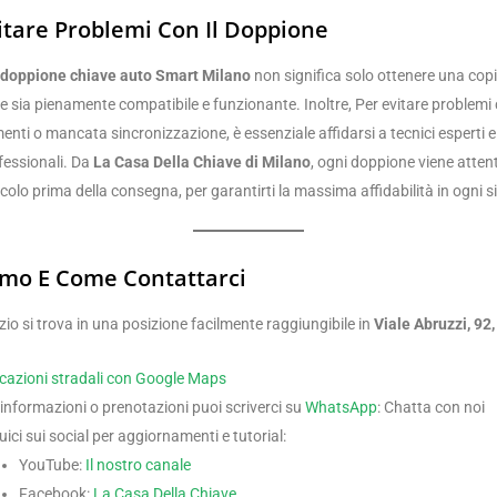
tare Problemi Con Il Doppione
doppione chiave auto Smart Milano
non significa solo ottenere una cop
he sia pienamente compatibile e funzionante. Inoltre, Per evitare problem
ti o mancata sincronizzazione, è essenziale affidarsi a tecnici esperti e 
fessionali. Da
La Casa Della Chiave di Milano
, ogni doppione viene atte
icolo prima della consegna, per garantirti la massima affidabilità in ogni s
mo E Come Contattarci
zio si trova in una posizione facilmente raggiungibile in
Viale Abruzzi, 92
icazioni stradali con Google Maps
 informazioni o prenotazioni puoi scriverci su
WhatsApp
: Chatta con noi
ici sui social per aggiornamenti e tutorial:
YouTube:
Il nostro canale
Facebook:
La Casa Della Chiave