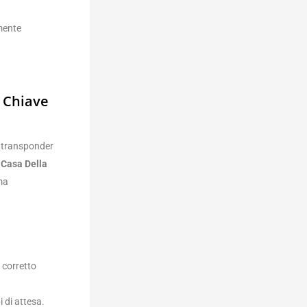
lmente
e Chiave
il transponder
 Casa Della
ima
 corretto
 di attesa.