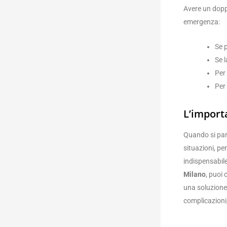
Avere un doppi
emergenza:
Se p
Se l
Per 
Per
L’import
Quando si par
situazioni, pe
indispensabile
Milano
, puoi
una soluzione 
complicazioni