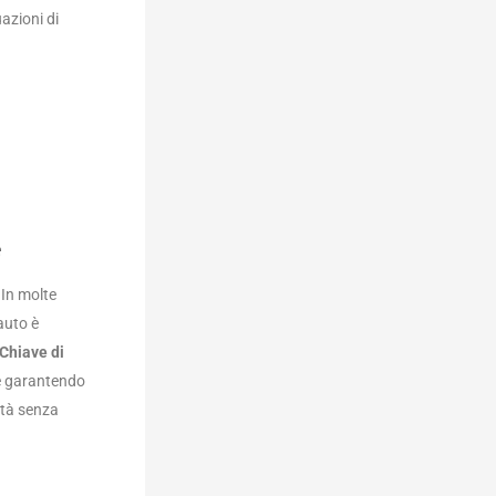
azioni di
e
 In molte
’auto è
Chiave di
 e garantendo
ità senza