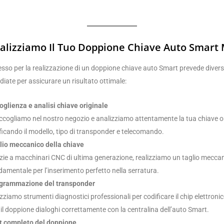
lizziamo Il Tuo Doppione Chiave Auto Smart 
esso per la realizzazione di un doppione chiave auto Smart prevede divers
udiate per assicurare un risultato ottimale:
oglienza e analisi chiave originale
accogliamo nel nostro negozio e analizziamo attentamente la tua chiave or
ificando il modello, tipo di transponder e telecomando.
lio meccanico della chiave
zie a macchinari CNC di ultima generazione, realizziamo un taglio meccan
damentale per l’inserimento perfetto nella serratura.
grammazione del transponder
izziamo strumenti diagnostici professionali per codificare il chip elettroni
 il doppione dialoghi correttamente con la centralina dell’auto Smart.
t completo del doppione