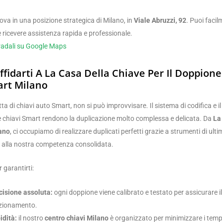
trova in una posizione strategica di Milano, in
Viale Abruzzi, 92
. Puoi faci
 ricevere assistenza rapida e professionale.
tradali su Google Maps
ffidarti A La Casa Della Chiave Per Il Doppion
rt Milano
ta di chiavi auto Smart, non si può improvvisare. Il sistema di codifica e 
le chiavi Smart rendono la duplicazione molto complessa e delicata. Da
La
lano
, ci occupiamo di realizzare duplicati perfetti grazie a strumenti di ult
 alla nostra competenza consolidata.
 garantirti:
cisione assoluta:
ogni doppione viene calibrato e testato per assicurare il
zionamento.
idità:
il nostro
centro chiavi Milano
è organizzato per minimizzare i tempi