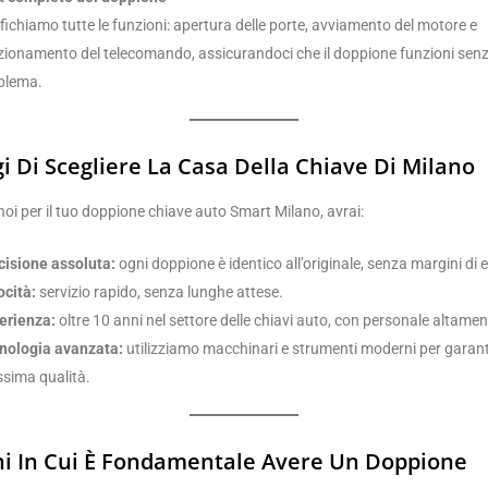
fichiamo tutte le funzioni: apertura delle porte, avviamento del motore e
zionamento del telecomando, assicurandoci che il doppione funzioni sen
blema.
gi Di Scegliere La Casa Della Chiave Di Milano
noi per il tuo doppione chiave auto Smart Milano, avrai:
cisione assoluta:
ogni doppione è identico all’originale, senza margini di e
ocità:
servizio rapido, senza lunghe attese.
erienza:
oltre 10 anni nel settore delle chiavi auto, con personale altamen
nologia avanzata:
utilizziamo macchinari e strumenti moderni per garanti
sima qualità.
ni In Cui È Fondamentale Avere Un Doppione