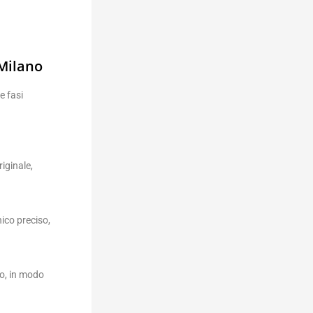
Milano
e fasi
iginale,
ico preciso,
co, in modo