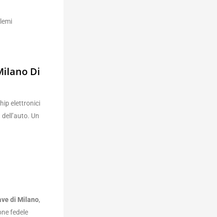
lemi
ilano Di
ip elettronici
dell’auto. Un
ave di Milano
,
one fedele