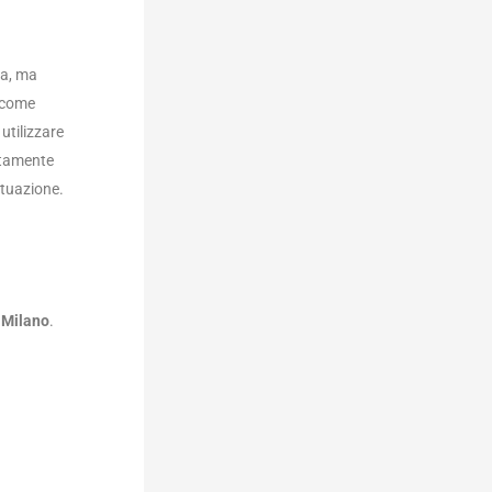
ia, ma
i come
utilizzare
ntamente
ituazione.
, Milano
.