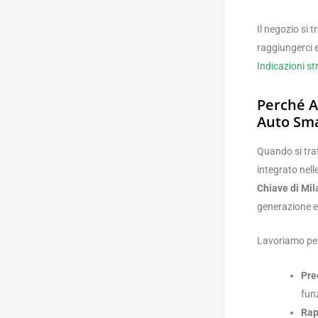
Il negozio si 
raggiungerci e
Indicazioni s
Perché A
Auto Sma
Quando si trat
integrato nel
Chiave di Mi
generazione e
Lavoriamo per
Pre
fun
Rap