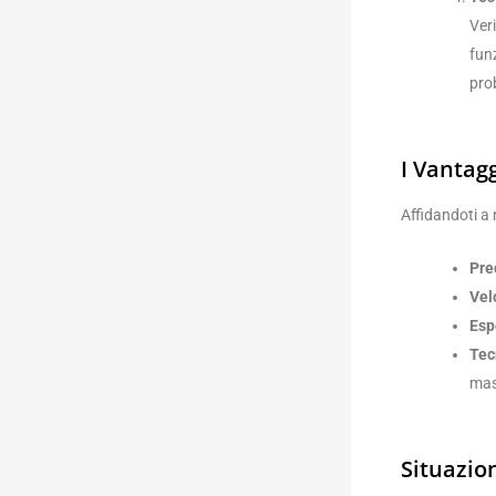
Veri
fun
pro
I Vantag
Affidandoti a 
Pre
Vel
Esp
Tec
mas
Situazio