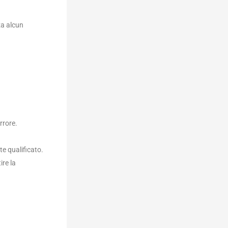
za alcun
rrore.
te qualificato.
re la