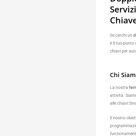
Serviz
Chiav
Se cerchi un
d
è il tuo punto 
chiavi per aut
Chi Siam
La nostra
fer
attività. Siam
alle chiavi S
Il nostro obiet
programmazion
funzionamento