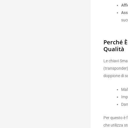
Affi
Ass
succ
Perché È
Qualità
Le chiavi Smar
(transponder)
doppione di s
Mal
Impo
Dann
Per questo è 
che utilizza 