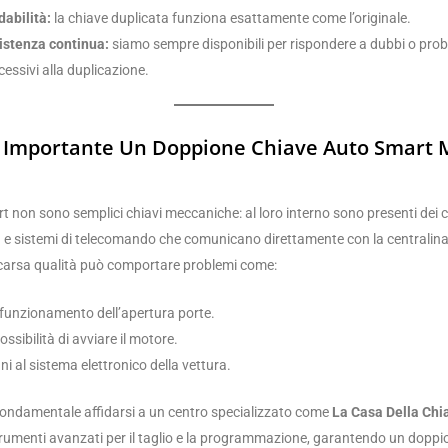
dabilità:
la chiave duplicata funziona esattamente come l’originale.
istenza continua:
siamo sempre disponibili per rispondere a dubbi o prob
essivi alla duplicazione.
 Importante Un Doppione Chiave Auto Smart M
t non sono semplici chiavi meccaniche: al loro interno sono presenti dei ch
 e sistemi di telecomando che comunicano direttamente con la centralina 
carsa qualità può comportare problemi come:
funzionamento dell’apertura porte.
ssibilità di avviare il motore.
i al sistema elettronico della vettura.
fondamentale affidarsi a un centro specializzato come
La Casa Della Chi
strumenti avanzati per il taglio e la programmazione, garantendo un doppi