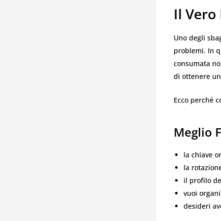
Il Vero
Uno degli sbag
problemi. In q
consumata non 
di ottenere u
Ecco perché c
Meglio 
la chiave o
la rotazion
il profilo 
vuoi organi
desideri av