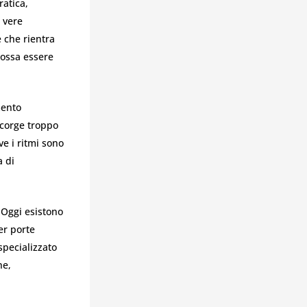
ratica,
 vere
 che rientra
possa essere
mento
ccorge troppo
ve i ritmi sono
a di
 Oggi esistono
er porte
specializzato
ne,