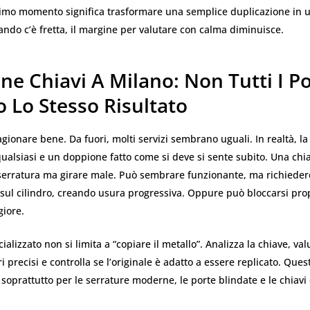
ltimo momento significa trasformare una semplice duplicazione in u
ndo c’è fretta, il margine per valutare con calma diminuisce.
e Chiavi A Milano: Non Tutti I Po
 Lo Stesso Risultato
gionare bene. Da fuori, molti servizi sembrano uguali. In realtà, la
ualsiasi e un doppione fatto come si deve si sente subito. Una chi
 serratura ma girare male. Può sembrare funzionante, ma richieder
sul cilindro, creando usura progressiva. Oppure può bloccarsi pro
iore.
alizzato non si limita a “copiare il metallo”. Analizza la chiave, valut
 precisi e controlla se l’originale è adatto a essere replicato. Que
oprattutto per le serrature moderne, le porte blindate e le chiavi 