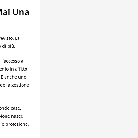
Mai Una
evisto. La
 di più.
 l’accesso a
nto in affitto
. È anche uno
de la gestione
conde case,
ppione nasce
e e protezione.