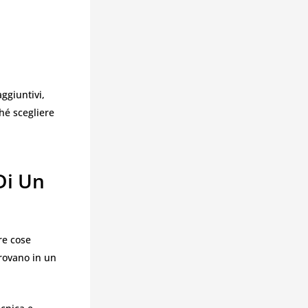
ggiuntivi,
hé scegliere
Di Un
re cose
trovano in un