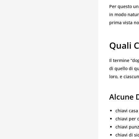
Per questo un
in modo natur
prima vista no
Quali C
Il termine “d
di quello di q
loro, e ciascu
Alcune D
chiavi casa
chiavi per 
chiavi pun
chiavi di s