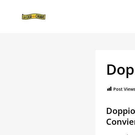
VAI
NAVIGAZIONE
AL
ARTICOLI
CONTENUTO
Dop
Post Views
Doppio
Convie