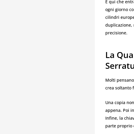
È qui che entr
ogni giorno co
cilindri europ
duplicazione, 
precisione.
La Qua
Serrat
Molti pensano 
crea soltanto 
Una copia non a
appena. Poi ini
Infine, la chi
parte proprio