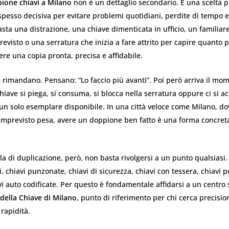
ione chiavi a Milano
non è un dettaglio secondario. È una scelta p
 spesso decisiva per evitare problemi quotidiani, perdite di tempo e
ta una distrazione, una chiave dimenticata in ufficio, un familiare
previsto o una serratura che inizia a fare attrito per capire quanto 
re una copia pronta, precisa e affidabile.
rimandano. Pensano: “Lo faccio più avanti”. Poi però arriva il mo
chiave si piega, si consuma, si blocca nella serratura oppure ci si a
 un solo esemplare disponibile. In una città veloce come Milano, do
 imprevisto pesa, avere un doppione ben fatto è una forma concret
a di duplicazione, però, non basta rivolgersi a un punto qualsiasi.
i, chiavi punzonate, chiavi di sicurezza, chiavi con tessera, chiavi p
vi auto codificate. Per questo è fondamentale affidarsi a un centro 
della Chiave di Milano
, punto di riferimento per chi cerca precisio
rapidità.