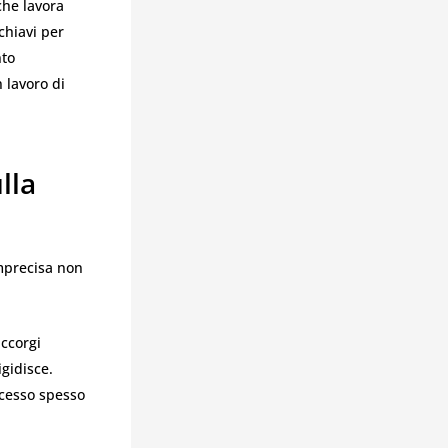
che lavora
chiavi per
nto
 lavoro di
lla
imprecisa non
accorgi
igidisce.
ocesso spesso