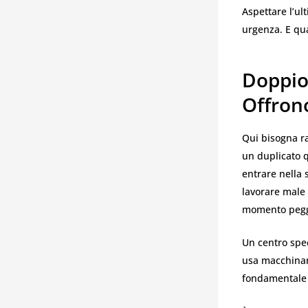
Aspettare l’u
urgenza. E qua
Doppion
Offrono
Qui bisogna ra
un duplicato q
entrare nella
lavorare male 
momento pegg
Un centro speci
usa macchinari
fondamentale s