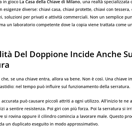
a in gioco
La Casa della Chiave di Milano
, una realtà specializzata 
n esigenze diverse: chiavi casa, chiavi protette, chiavi con tessera, 
ei, soluzioni per privati e attività commerciali. Non un semplice pu
ma un laboratorio competente dove la copia viene trattata come un
lità Del Doppione Incide Anche Su
ura
che, se una chiave entra, allora va bene. Non è così. Una chiave 
fastidio: nel tempo può influire sul funzionamento della serratura.
ccurata può causare piccoli attriti a ogni utilizzo. All’inizio te ne 
zi a sentire resistenza. Poi giri con più forza. Poi la serratura si irr
ave si rovina oppure il cilindro comincia a lavorare male. Questo pr
 da un duplicato eseguito in modo approssimativo.