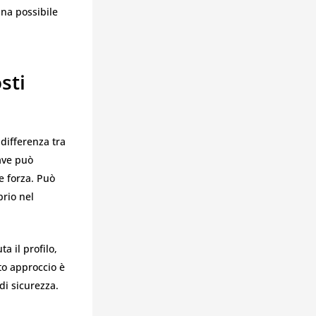
na possibile
sti
 differenza tra
ave può
e forza. Può
prio nel
a il profilo,
sto approccio è
di sicurezza.