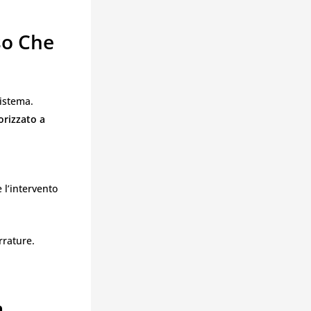
so Che
sistema.
orizzato a
 l’intervento
rrature.
a