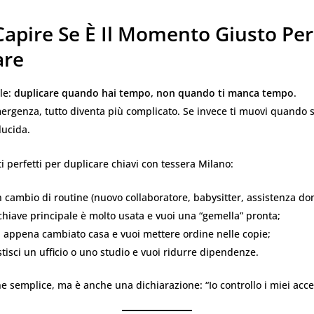
apire Se È Il Momento Giusto Per
are
ile:
duplicare quando hai tempo, non quando ti manca tempo
.
mergenza, tutto diventa più complicato. Se invece ti muovi quando s
lucida.
 perfetti per duplicare chiavi con tessera Milano:
 cambio di routine (nuovo collaboratore, babysitter, assistenza do
hiave principale è molto usata e vuoi una “gemella” pronta;
 appena cambiato casa e vuoi mettere ordine nelle copie;
isci un ufficio o uno studio e vuoi ridurre dipendenze.
e semplice, ma è anche una dichiarazione: “Io controllo i miei acce