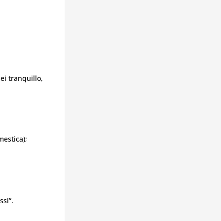
ei tranquillo,
mestica);
ssi”.