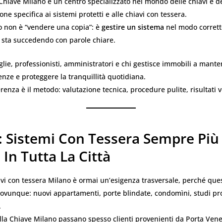
Chiave Milano è un centro specializzato nel mondo delle chiavi e de
ne specifica ai sistemi protetti e alle chiavi con tessera.
ro non è “vendere una copia”: è
gestire un sistema
nel modo corrett
a sta succedendo con parole chiare.
lie, professionisti, amministratori e chi gestisce immobili a mante
nze e proteggere la tranquillità quotidiana.
renza è il metodo: valutazione tecnica, procedure pulite, risultati ve
: Sistemi Con Tessera Sempre Più
, In Tutta La Città
vi con tessera Milano è ormai un’esigenza trasversale, perché ques
ovunque: nuovi appartamenti, porte blindate, condomìni, studi pro
.
la Chiave Milano passano spesso clienti provenienti da Porta Vene