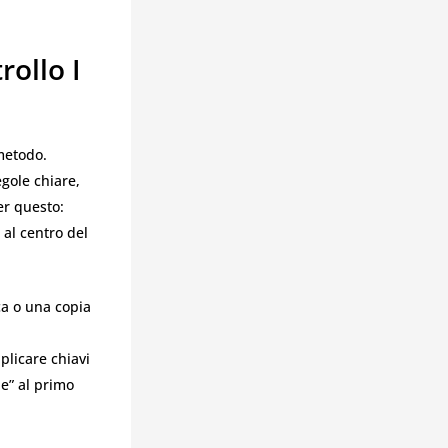
rollo I
 metodo.
egole chiare,
er questo:
 al centro del
ca o una copia
plicare chiavi
ne” al primo