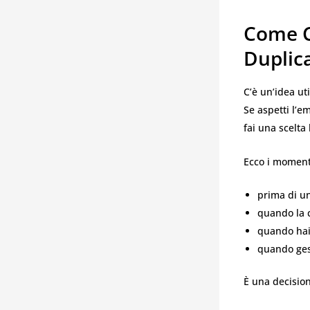
Come C
Duplic
C’è un’idea ut
Se aspetti l’e
fai una scelta 
Ecco i momenti
prima di un
quando la c
quando hai
quando gest
È una decision