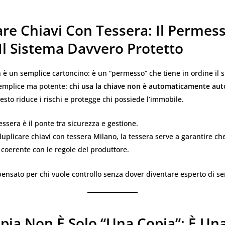
are Chiavi Con Tessera: Il Permes
Il Sistema Davvero Protetto
 è un semplice cartoncino: è un “permesso” che tiene in ordine il 
 semplice ma potente:
chi usa la chiave non è automaticamente aut
esto riduce i rischi e protegge chi possiede l’immobile.
tessera è il ponte tra sicurezza e gestione.
plicare chiavi con tessera Milano, la tessera serve a garantire che
e coerente con le regole del produttore.
ensato per chi vuole controllo senza dover diventare esperto di se
pia Non È Solo “una Copia”: È Un