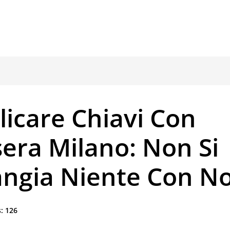
icare Chiavi Con
era Milano: Non Si
angia Niente Con No
:
126