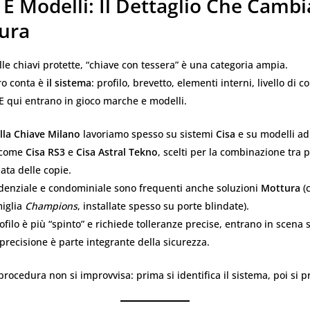
E Modelli: Il Dettaglio Che Cambi
ura
e chiavi protette, “chiave con tessera” è una categoria ampia.
ro conta è
il sistema
: profilo, brevetto, elementi interni, livello di co
E qui entrano in gioco marche e modelli.
lla Chiave Milano
lavoriamo spesso su sistemi
Cisa
e su modelli ad
, come
Cisa RS3
e
Cisa Astral Tekno
, scelti per la combinazione tra 
ata delle copie.
idenziale e condominiale sono frequenti anche soluzioni
Mottura
(
miglia
Champions
, installate spesso su porte blindate).
ofilo è più “spinto” e richiede tolleranze precise, entrano in scena
 precisione è parte integrante della sicurezza.
procedura non si improvvisa: prima si identifica il sistema, poi si 