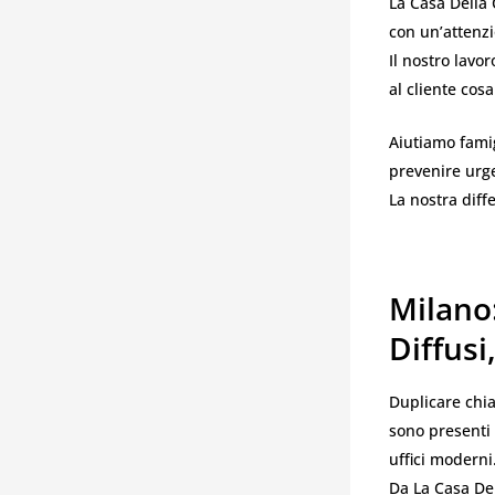
La Casa Della 
con un’attenzio
Il nostro lavo
al cliente cos
Aiutiamo famig
prevenire urge
La nostra diffe
Milano
Diffusi
Duplicare chia
sono presenti 
uffici moderni
Da La Casa Del