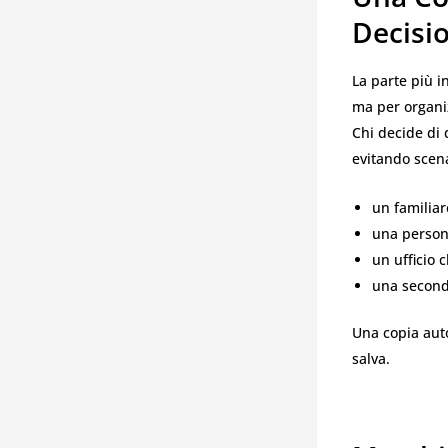
Decisi
La parte più i
ma per organi
Chi decide di 
evitando scena
un familiar
una persona
un ufficio 
una second
Una copia auto
salva.