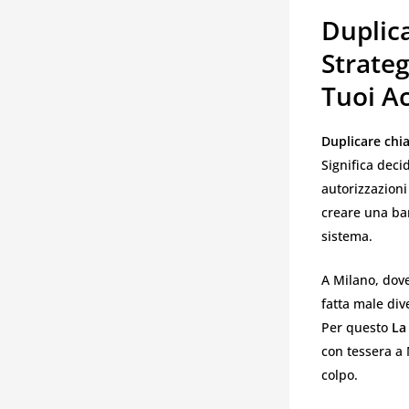
Duplic
Strateg
Tuoi A
Duplicare chi
Significa deci
autorizzazioni
creare una bar
sistema.
A Milano, dove
fatta male di
Per questo
La
con tessera a 
colpo.