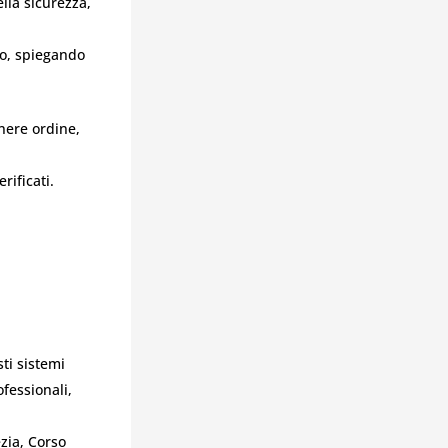
lla sicurezza,
o, spiegando
nere ordine,
rificati.
ti sistemi
fessionali,
zia, Corso