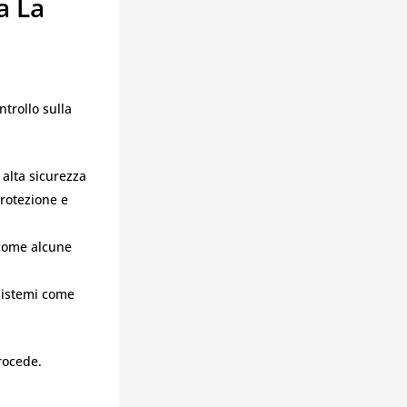
a La
ntrollo sulla
 alta sicurezza
protezione e
come alcune
 sistemi come
procede.