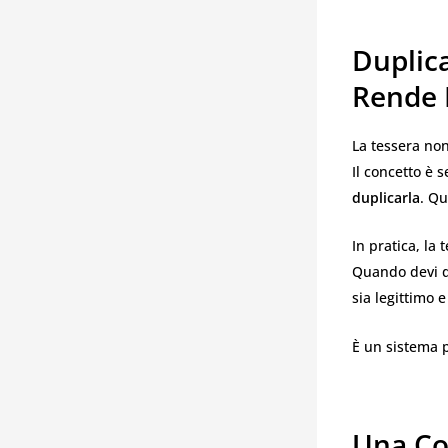
Duplic
Rende 
La tessera non
Il concetto è
duplicarla
. Qu
In pratica, la 
Quando devi du
sia legittimo 
È un sistema p
Una Co