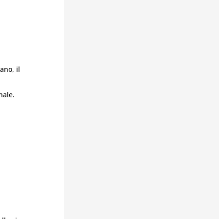
ano, il
nale.
: