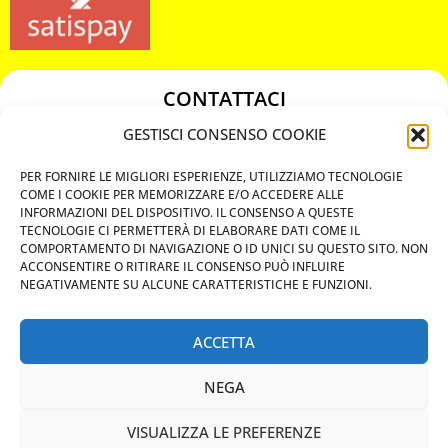
CONTATTACI
349 3863811
GESTISCI CONSENSO COOKIE
349 3863811
PER FORNIRE LE MIGLIORI ESPERIENZE, UTILIZZIAMO TECNOLOGIE
chiavicodificate@gmail.com
COME I COOKIE PER MEMORIZZARE E/O ACCEDERE ALLE
INFORMAZIONI DEL DISPOSITIVO. IL CONSENSO A QUESTE
TECNOLOGIE CI PERMETTERÀ DI ELABORARE DATI COME IL
Privacy Policy
COMPORTAMENTO DI NAVIGAZIONE O ID UNICI SU QUESTO SITO. NON
ACCONSENTIRE O RITIRARE IL CONSENSO PUÒ INFLUIRE
Cookie Policy
NEGATIVAMENTE SU ALCUNE CARATTERISTICHE E FUNZIONI.
ACCETTA
MAPS
NEGA
CHIAMA ORA
VISUALIZZA LE PREFERENZE