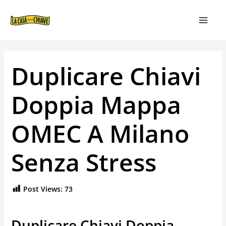
VAI
NAVIGAZIONE
MAIN
AL
ARTICOLI
MEN
CONTENUTO
Duplicare Chiavi
Doppia Mappa
OMEC A Milano
Senza Stress
Post Views:
73
Duplicare Chiavi Doppia