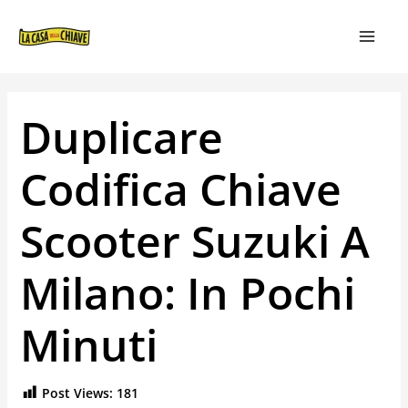
VAI
NAVIGAZIONE
MAIN
AL
ARTICOLI
MEN
CONTENUTO
Duplicare
Codifica Chiave
Scooter Suzuki A
Milano: In Pochi
Minuti
Post Views:
181