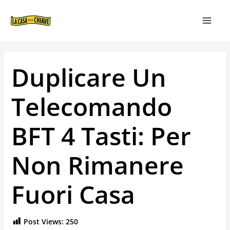
VAI
NAVIGAZIONE
MAIN
AL
ARTICOLI
MEN
CONTENUTO
Duplicare Un
Telecomando
BFT 4 Tasti: Per
Non Rimanere
Fuori Casa
Post Views:
250