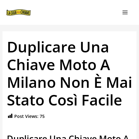
VAI
NAVIGAZIONE
MAIN
AL
ARTICOLI
MEN
CONTENUTO
Duplicare Una
Chiave Moto A
Milano Non È Mai
Stato Così Facile
Post Views:
75
Duplicare Una Chiave Moto A