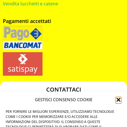
Vendita lucchetti e catene
Pagamenti accettati
CONTATTACI
349 3863811
GESTISCI CONSENSO COOKIE
349 3863811
PER FORNIRE LE MIGLIORI ESPERIENZE, UTILIZZIAMO TECNOLOGIE
chiavicodificate@gmail.com
COME I COOKIE PER MEMORIZZARE E/O ACCEDERE ALLE
INFORMAZIONI DEL DISPOSITIVO. IL CONSENSO A QUESTE
TECNOLOGIE CI PERMETTERÀ DI ELABORARE DATI COME IL