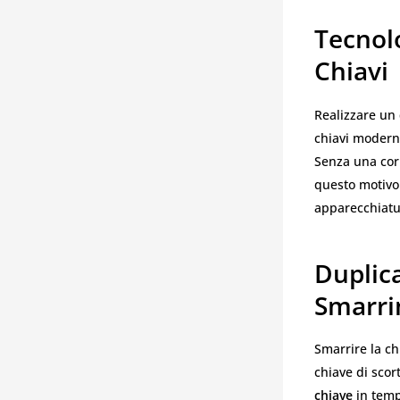
Tecnolo
Chiavi
Realizzare un
chiavi moderne
Senza una corr
questo motivo 
apparecchiatur
Duplica
Smarr
Smarrire la c
chiave di scor
chiave
in temp