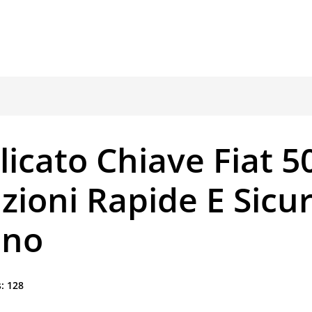
icato Chiave Fiat 5
zioni Rapide E Sicu
ano
:
128