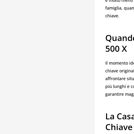
è molto meno c
famiglia, qua
chiave.
Quando
500 X
Il momento id
chiave origina
affrontare sit
più lunghi e c
garantire magg
La Casa
Chiave 