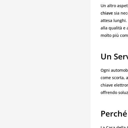
Un altro aspet
chiave
sia nece
attesa lunghi.
alla qualità e
molto più comp
Un Serv
Ogni automobi
come scorta, 
chiave elettro
offrendo soluz
Perché 
La Casa della