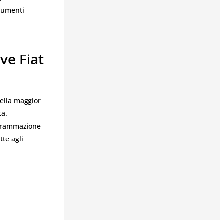
trumenti
ve Fiat
Nella maggior
ta.
rogrammazione
tte agli