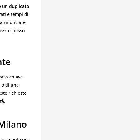
re un
duplicato
ati e tempi di
za rinunciare
prezzo spesso
nte
cato chiave
 o di una
ste richieste,
tà.
 Milano
iferimento per