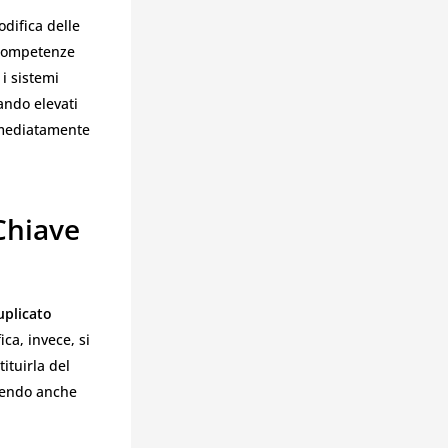
odifica delle
 competenze
 i sistemi
ando elevati
immediatamente
 Chiave
uplicato
ica, invece, si
ituirla del
enendo anche