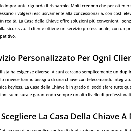
to importante riguarda il risparmio. Molti credono che per ottene
ssario rivolgersi esclusivamente alla concessionaria, con costi elev
 In realtà, La Casa della Chiave offre soluzioni più convenienti, sen
 alla sicurezza. Il cliente ottiene un servizio professionale, con un 
etitivo.
izio Personalizzato Per Ogni Clie
lista ha esigenze diverse. Alcuni cercano semplicemente un
dupli
altri invece hanno bisogno di una chiave con telecomando integrato
nica keyless. La Casa della Chiave è in grado di soddisfare tutte que
ioni su misura e garantendo sempre un alto livello di professionali
Scegliere La Casa Della Chiave A
 Chiave non è un semplice centro di duplicazione, ma un punto di r