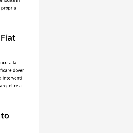
omodità in
 propria
Fiat
ncora la
ificare dover
a interventi
ro, oltre a
ato