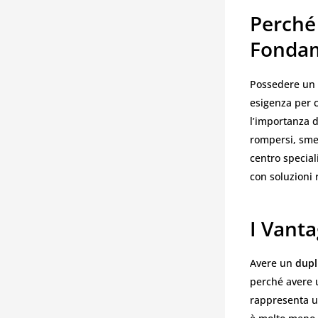
Perché 
Fonda
Possedere un
esigenza per c
l’importanza d
rompersi, smet
centro specia
con soluzioni 
I Vanta
Avere un
dupl
perché avere u
rappresenta u