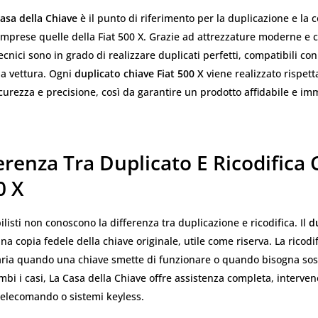
asa della Chiave
è il punto di riferimento per la duplicazione e la c
comprese quelle della Fiat 500 X. Grazie ad attrezzature moderne e
ecnici sono in grado di realizzare duplicati perfetti, compatibili con
lla vettura. Ogni
duplicato chiave Fiat 500 X
viene realizzato rispett
curezza e precisione, così da garantire un prodotto affidabile e 
erenza Tra Duplicato E Ricodifica
0 X
listi non conoscono la differenza tra duplicazione e ricodifica. Il
d
na copia fedele della chiave originale, utile come riserva. La ricodif
ria quando una chiave smette di funzionare o quando bisogna sost
ambi i casi, La Casa della Chiave offre assistenza completa, interv
telecomando o sistemi keyless.