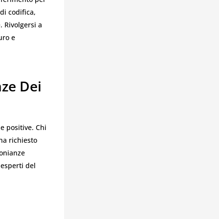
di codifica,
 Rivolgersi a
uro e
nze Dei
e positive. Chi
ha richiesto
monianze
 esperti del