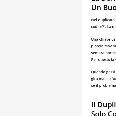
Un Buo
Nel duplicato 
codice?”. La 
Una chiave us
piccolo movim
sembra normal
Per questo la 
Quando passi d
gira male o fu
se il problema 
Il Dup
Solo C