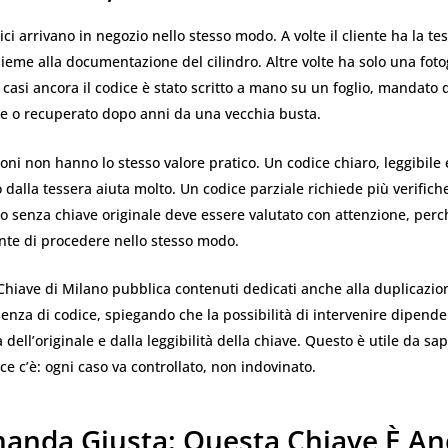
ici arrivano in negozio nello stesso modo. A volte il cliente ha la te
ieme alla documentazione del cilindro. Altre volte ha solo una foto
ri casi ancora il codice è stato scritto a mano su un foglio, mandato
e o recuperato dopo anni da una vecchia busta.
oni non hanno lo stesso valore pratico. Un codice chiaro, leggibile 
alla tessera aiuta molto. Un codice parziale richiede più verifich
o senza chiave originale deve essere valutato con attenzione, per
te di procedere nello stesso modo.
Chiave di Milano pubblica contenuti dedicati anche alla duplicazion
enza di codice, spiegando che la possibilità di intervenire dipende
 dell’originale e dalla leggibilità della chiave. Questo è utile da s
ce c’è: ogni caso va controllato, non indovinato.
anda Giusta: Questa Chiave È An