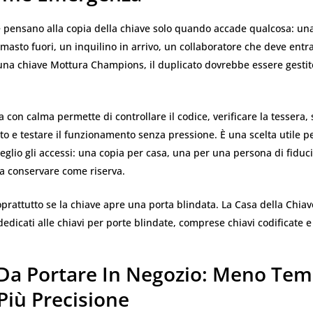
 pensano alla copia della chiave solo quando accade qualcosa: una
imasto fuori, un inquilino in arrivo, un collaboratore che deve entrar
 una chiave Mottura Champions, il duplicato dovrebbe essere gesti
 con calma permette di controllare il codice, verificare la tessera, s
 e testare il funzionamento senza pressione. È una scelta utile pe
glio gli accessi: una copia per casa, una per una persona di fiduc
 da conservare come riserva.
prattutto se la chiave apre una porta blindata. La Casa della Chiav
 dedicati alle chiavi per porte blindate, comprese chiavi codificate e
t” Da Portare In Negozio: Meno Te
Più Precisione