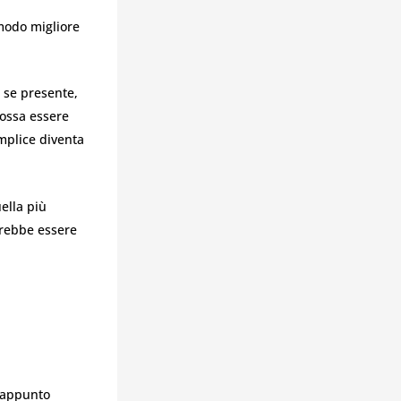
 modo migliore
d se presente,
possa essere
mplice diventa
ella più
trebbe essere
é
 appunto