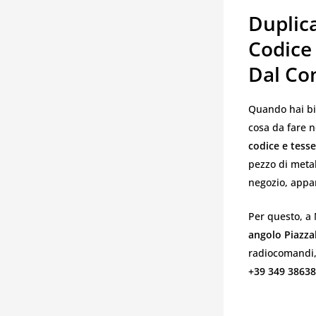
Duplic
Codice 
Dal Con
Quando hai b
cosa da fare n
codice e tess
pezzo di metal
negozio, appar
Per questo, a 
angolo Piazza
radiocomandi, 
+39 349 3863