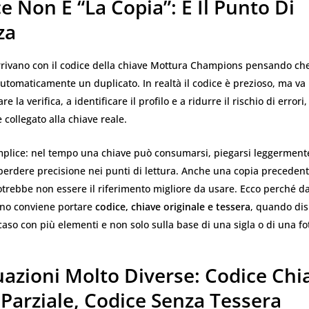
ce Non È “la Copia”: È Il Punto Di
za
arrivano con il codice della chiave Mottura Champions pensando che
utomaticamente un duplicato. In realtà il codice è prezioso, ma va 
re la verifica, a identificare il profilo e a ridurre il rischio di error
collegato alla chiave reale.
mplice: nel tempo una chiave può consumarsi, piegarsi leggermente
perdere precisione nei punti di lettura. Anche una copia precedente
trebbe non essere il riferimento migliore da usare. Ecco perché da
ano conviene portare
codice, chiave originale e tessera
, quando dis
 caso con più elementi e non solo sulla base di una sigla o di una fo
uazioni Molto Diverse: Codice Chi
Parziale, Codice Senza Tessera