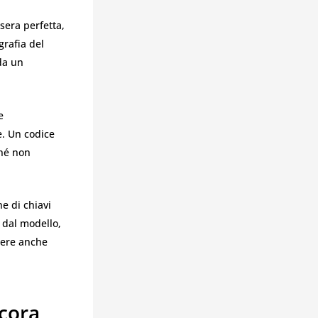
ssera perfetta,
grafia del
 da un
e
e. Un codice
ché non
e di chiavi
 dal modello,
apere anche
cora