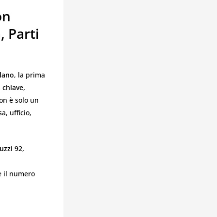
on
, Parti
lano
, la prima
 chiave,
on è solo un
, ufficio,
uzzi 92,
e il numero