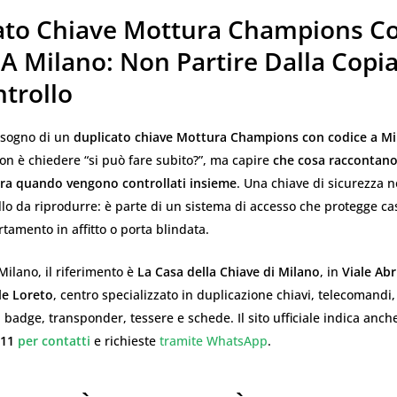
ato Chiave Mottura Champions C
A Milano: Non Partire Dalla Copia
trollo
isogno di un
duplicato chiave Mottura Champions con codice a Mi
on è chiedere “si può fare subito?”, ma capire
che cosa raccontano
era quando vengono controllati insieme
. Una chiave di sicurezza n
lo da riprodurre: è parte di un sistema di accesso che protegge casa
tamento in affitto o porta blindata.
Milano, il riferimento è
La Casa della Chiave di Milano
, in
Viale Abr
le Loreto
, centro specializzato in duplicazione chiavi, telecomandi,
badge, transponder, tessere e schede. Il sito ufficiale indica anch
811
per contatti
e richieste
tramite WhatsApp
.