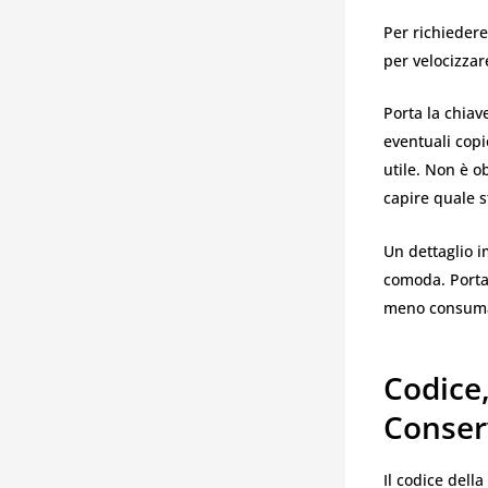
Per richieder
per velocizzar
Porta la chiav
eventuali copi
utile. Non è o
capire quale s
Un dettaglio i
comoda. Porta
meno consumata
Codice,
Conser
Il codice del