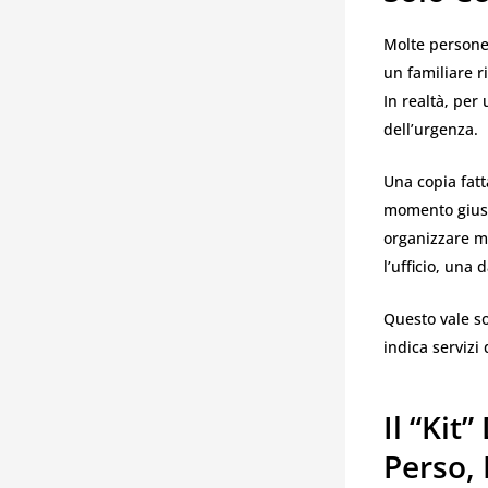
Molte persone
un familiare r
In realtà, per
dell’urgenza.
Una copia fatta
momento giusto
organizzare me
l’ufficio, una
Questo vale so
indica servizi
Il “ki
Perso, 