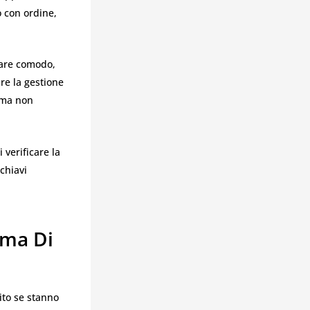
o con ordine,
rare comodo,
re la gestione
e ma non
 verificare la
 chiavi
ima Di
ito se stanno