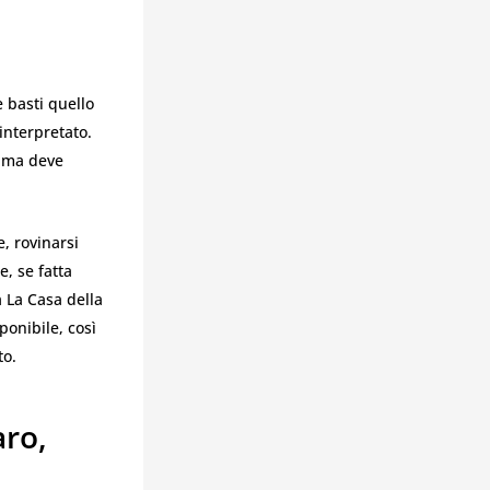
 basti quello
interpretato.
i, ma deve
, rovinarsi
, se fatta
 La Casa della
ponibile, così
to.
aro,