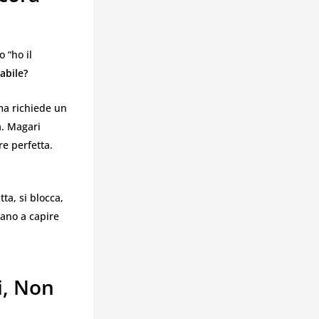
 “ho il
abile?
ma richiede un
a. Magari
e perfetta.
ta, si blocca,
tano a capire
i, Non