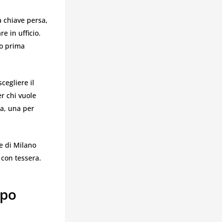
 chiave persa,
e in ufficio.
to prima
cegliere il
r chi vuole
ia, una per
e di Milano
 con tessera.
mpo