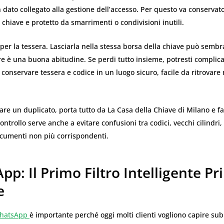
n dato collegato alla gestione dell’accesso. Per questo va conservat
 chiave e protetto da smarrimenti o condivisioni inutili.
 per la tessera. Lasciarla nella stessa borsa della chiave può semb
 è una buona abitudine. Se perdi tutto insieme, potresti complica
 conservare tessera e codice in un luogo sicuro, facile da ritrovar
re un duplicato, porta tutto da La Casa della Chiave di Milano e fai
controllo serve anche a evitare confusioni tra codici, vecchi cilindri,
ocumenti non più corrispondenti.
p: Il Primo Filtro Intelligente Pr
e
hatsApp
è importante perché oggi molti clienti vogliono capire sub