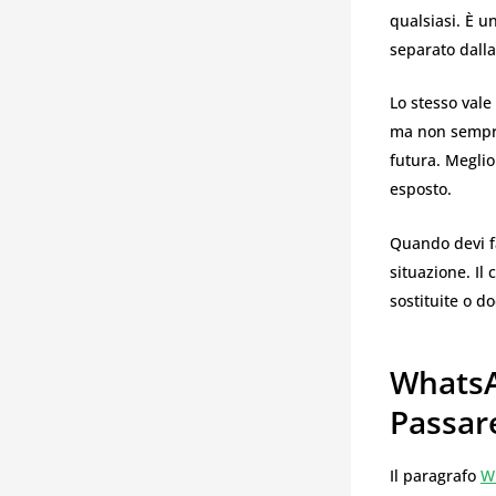
qualsiasi. È u
separato dalla
Lo stesso vale
ma non sempre
futura. Meglio
esposto.
Quando devi fa
situazione. Il 
sostituite o d
WhatsAp
Passar
Il paragrafo
W