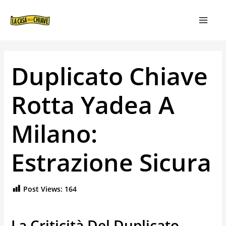
VAI
NAVIGAZIONE
MAIN
AL
ARTICOLI
MEN
CONTENUTO
Duplicato Chiave
Rotta Yadea A
Milano:
Estrazione Sicura
Post Views:
164
La Criticità Del Duplicato