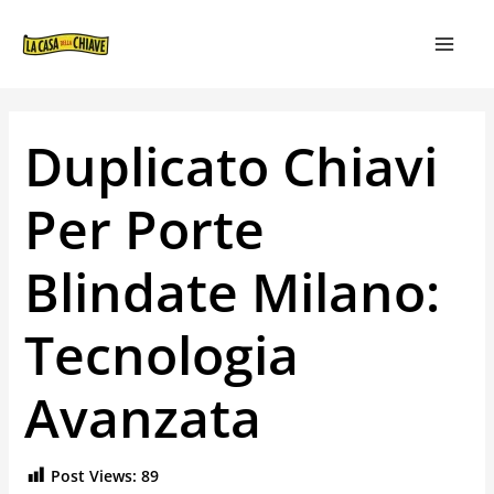
VAI
NAVIGAZIONE
MAIN
AL
ARTICOLI
MEN
CONTENUTO
Duplicato Chiavi
Per Porte
Blindate Milano:
Tecnologia
Avanzata
Post Views:
89