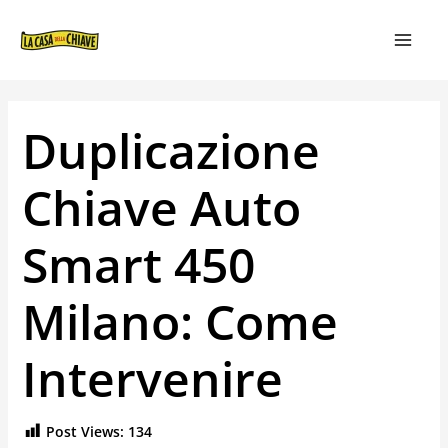
VAI
NAVIGAZIONE
MAIN
AL
ARTICOLI
MEN
CONTENUTO
Duplicazione
Chiave Auto
Smart 450
Milano: Come
Intervenire
Post Views:
134