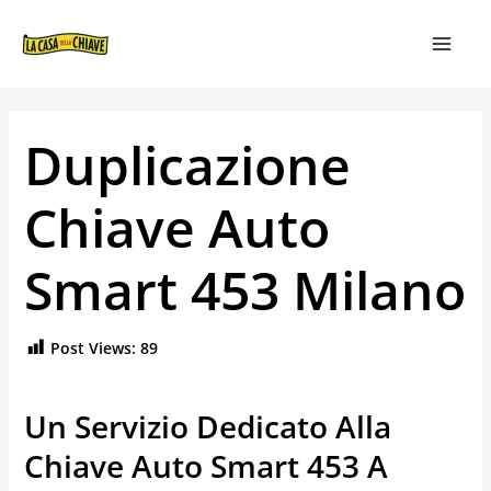
VAI
NAVIGAZIONE
MAIN
AL
ARTICOLI
MEN
CONTENUTO
Duplicazione
Chiave Auto
Smart 453 Milano
Post Views:
89
Un Servizio Dedicato Alla
Chiave Auto Smart 453 A