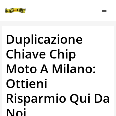
VAI
NAVIGAZIONE
MAIN
AL
ARTICOLI
MEN
CONTENUTO
Duplicazione
Chiave Chip
Moto A Milano:
Ottieni
Risparmio Qui Da
Noi