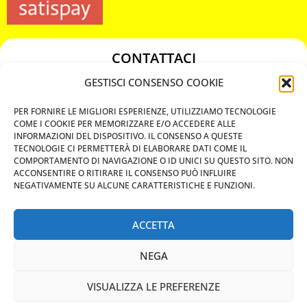
CONTATTACI
349 3863811
GESTISCI CONSENSO COOKIE
349 3863811
PER FORNIRE LE MIGLIORI ESPERIENZE, UTILIZZIAMO TECNOLOGIE
chiavicodificate@gmail.com
COME I COOKIE PER MEMORIZZARE E/O ACCEDERE ALLE
INFORMAZIONI DEL DISPOSITIVO. IL CONSENSO A QUESTE
TECNOLOGIE CI PERMETTERÀ DI ELABORARE DATI COME IL
Privacy Policy
COMPORTAMENTO DI NAVIGAZIONE O ID UNICI SU QUESTO SITO. NON
ACCONSENTIRE O RITIRARE IL CONSENSO PUÒ INFLUIRE
Cookie Policy
NEGATIVAMENTE SU ALCUNE CARATTERISTICHE E FUNZIONI.
ACCETTA
MAPS
NEGA
CHIAMA ORA
VISUALIZZA LE PREFERENZE
WHATSAPP: MANDA LA FOTO