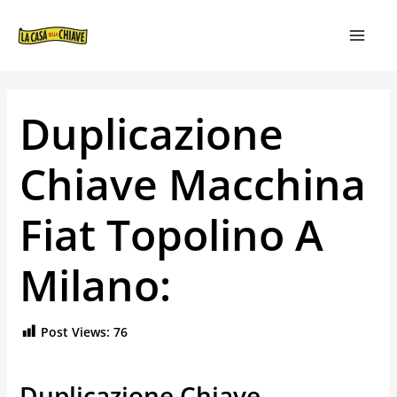
VAI
NAVIGAZIONE
MAIN
AL
ARTICOLI
MEN
CONTENUTO
Duplicazione
Chiave Macchina
Fiat Topolino A
Milano:
Post Views:
76
Duplicazione Chiave