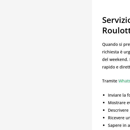
Serviz
Roulot
Quando si pre
richiesta è ur
del weekend.
rapido e diret
Tramite
What
Inviare la f
Mostrare ev
Descrivere 
Ricevere u
Sapere in an