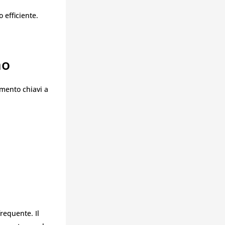
 efficiente.
no
imento chiavi a
frequente. Il