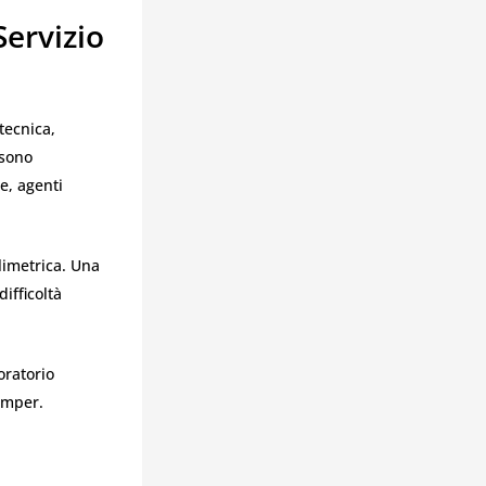
Servizio
tecnica,
 sono
e, agenti
limetrica. Una
ifficoltà
oratorio
camper.