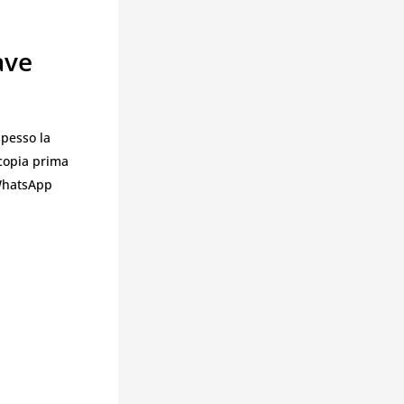
ave
spesso la
 copia prima
 WhatsApp