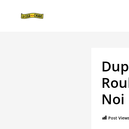
VAI
NAVIGAZIONE
AL
ARTICOLI
CONTENUTO
Dup
Roul
Noi
Post Views