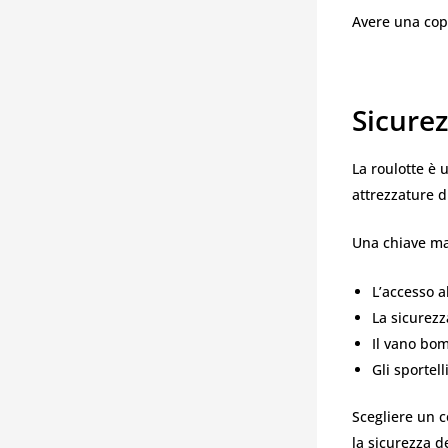
Avere una copi
Sicurez
La roulotte è 
attrezzature d
Una chiave ma
L’accesso a
La sicurezz
Il vano bo
Gli sportell
Scegliere un c
la sicurezza d