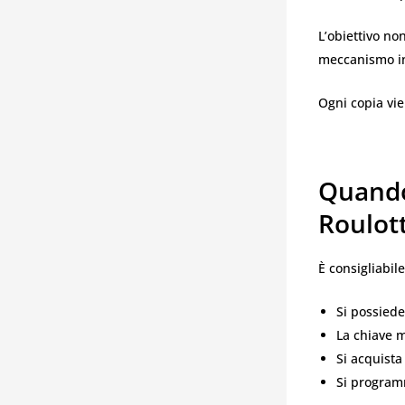
L’obiettivo no
meccanismo in
Ogni copia vie
Quando
Roulot
È consigliabil
Si possiede
La chiave m
Si acquista
Si program