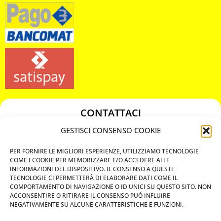
CONTATTACI
349 3863811
GESTISCI CONSENSO COOKIE
349 3863811
PER FORNIRE LE MIGLIORI ESPERIENZE, UTILIZZIAMO TECNOLOGIE
chiavicodificate@gmail.com
COME I COOKIE PER MEMORIZZARE E/O ACCEDERE ALLE
INFORMAZIONI DEL DISPOSITIVO. IL CONSENSO A QUESTE
TECNOLOGIE CI PERMETTERÀ DI ELABORARE DATI COME IL
Privacy Policy
COMPORTAMENTO DI NAVIGAZIONE O ID UNICI SU QUESTO SITO. NON
ACCONSENTIRE O RITIRARE IL CONSENSO PUÒ INFLUIRE
Cookie Policy
NEGATIVAMENTE SU ALCUNE CARATTERISTICHE E FUNZIONI.