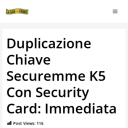
VAI
NAVIGAZIONE
MAIN
AL
ARTICOLI
MEN
CONTENUTO
Duplicazione
Chiave
Securemme K5
Con Security
Card: Immediata
Post Views:
116