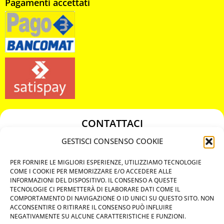
Pagamenti accettati
CONTATTACI
349 3863811
GESTISCI CONSENSO COOKIE
349 3863811
PER FORNIRE LE MIGLIORI ESPERIENZE, UTILIZZIAMO TECNOLOGIE
chiavicodificate@gmail.com
COME I COOKIE PER MEMORIZZARE E/O ACCEDERE ALLE
INFORMAZIONI DEL DISPOSITIVO. IL CONSENSO A QUESTE
TECNOLOGIE CI PERMETTERÀ DI ELABORARE DATI COME IL
Privacy Policy
COMPORTAMENTO DI NAVIGAZIONE O ID UNICI SU QUESTO SITO. NON
ACCONSENTIRE O RITIRARE IL CONSENSO PUÒ INFLUIRE
Cookie Policy
NEGATIVAMENTE SU ALCUNE CARATTERISTICHE E FUNZIONI.