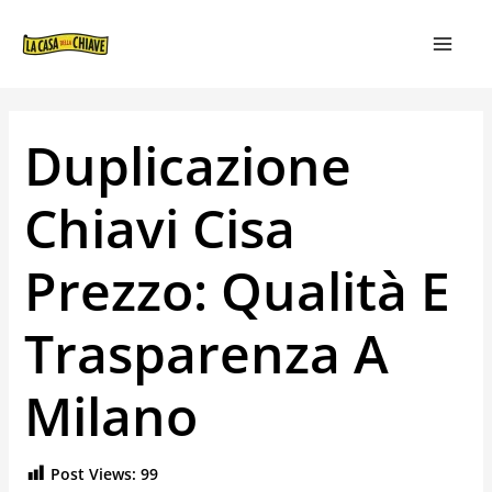
VAI
NAVIGAZIONE
MAIN
AL
ARTICOLI
MEN
CONTENUTO
Duplicazione
Chiavi Cisa
Prezzo: Qualità E
Trasparenza A
Milano
Post Views:
99