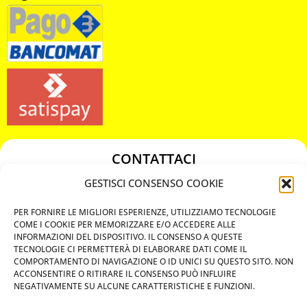
CONTATTACI
349 3863811
GESTISCI CONSENSO COOKIE
349 3863811
PER FORNIRE LE MIGLIORI ESPERIENZE, UTILIZZIAMO TECNOLOGIE
chiavicodificate@gmail.com
COME I COOKIE PER MEMORIZZARE E/O ACCEDERE ALLE
INFORMAZIONI DEL DISPOSITIVO. IL CONSENSO A QUESTE
TECNOLOGIE CI PERMETTERÀ DI ELABORARE DATI COME IL
Privacy Policy
COMPORTAMENTO DI NAVIGAZIONE O ID UNICI SU QUESTO SITO. NON
ACCONSENTIRE O RITIRARE IL CONSENSO PUÒ INFLUIRE
Cookie Policy
NEGATIVAMENTE SU ALCUNE CARATTERISTICHE E FUNZIONI.