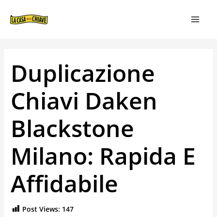
VAI
NAVIGAZIONE
MAIN
AL
ARTICOLI
MEN
CONTENUTO
Duplicazione
Chiavi Daken
Blackstone
Milano: Rapida E
Affidabile
Post Views:
147