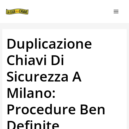
VAI
NAVIGAZIONE
MAIN
AL
ARTICOLI
MEN
CONTENUTO
Duplicazione
Chiavi Di
Sicurezza A
Milano:
Procedure Ben
Definite