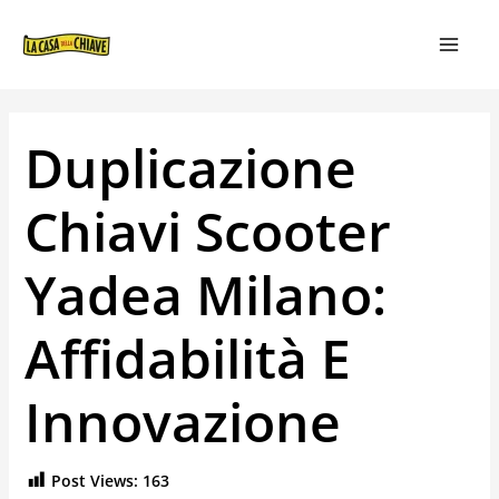
VAI
NAVIGAZIONE
MAIN
AL
ARTICOLI
MEN
CONTENUTO
Duplicazione
Chiavi Scooter
Yadea Milano:
Affidabilità E
Innovazione
Post Views:
163