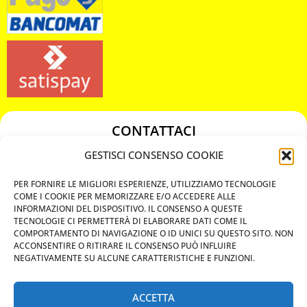
CONTATTACI
349 3863811
GESTISCI CONSENSO COOKIE
349 3863811
PER FORNIRE LE MIGLIORI ESPERIENZE, UTILIZZIAMO TECNOLOGIE
chiavicodificate@gmail.com
COME I COOKIE PER MEMORIZZARE E/O ACCEDERE ALLE
INFORMAZIONI DEL DISPOSITIVO. IL CONSENSO A QUESTE
TECNOLOGIE CI PERMETTERÀ DI ELABORARE DATI COME IL
Privacy Policy
COMPORTAMENTO DI NAVIGAZIONE O ID UNICI SU QUESTO SITO. NON
ACCONSENTIRE O RITIRARE IL CONSENSO PUÒ INFLUIRE
Cookie Policy
NEGATIVAMENTE SU ALCUNE CARATTERISTICHE E FUNZIONI.
ACCETTA
MAPS