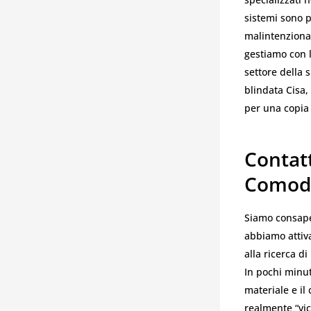
sistemi sono p
malintenzionat
gestiamo con l
settore della 
blindata Cisa,
per una copia 
Contat
Comod
Siamo consapev
abbiamo attiva
alla ricerca d
In pochi minuti
materiale e il
realmente “vic