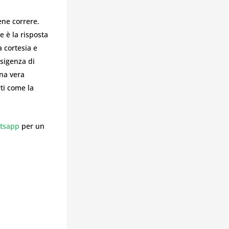
ene correre.
e è la risposta
a cortesia e
esigenza di
una vera
ti come la
tsapp
per un