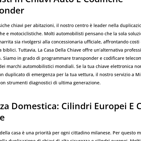
onder
siche chiavi per abitazioni, il nostro centro è leader nella duplicazi
he e motociclistiche. Molti automobilisti pensano che la sola soluz
rrita sia rivolgersi alla concessionaria ufficiale, affrontando costi 
a biblici. Tuttavia, La Casa Della Chiave offre un’alternativa profes
. Siamo in grado di programmare transponder e codificare telecom
 dei marchi automobilistici mondiali. Se la tua chiave elettronica n
un duplicato di emergenza per la tua vettura, il nostro servizio a M
con strumenti diagnostici di ultima generazione.
za Domestica: Cilindri Europei E 
te
della casa è una priorità per ogni cittadino milanese. Per questo m
ella duplicazione di chiavi di alta sicurezza e cilindri europei. Molti