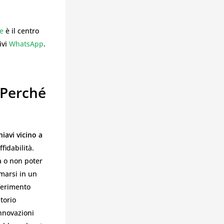
ve
è il centro
ivi
WhatsApp
.
 Perché
iavi vicino a
fidabilità.
a o non poter
marsi in un
ferimento
torio
nnovazioni