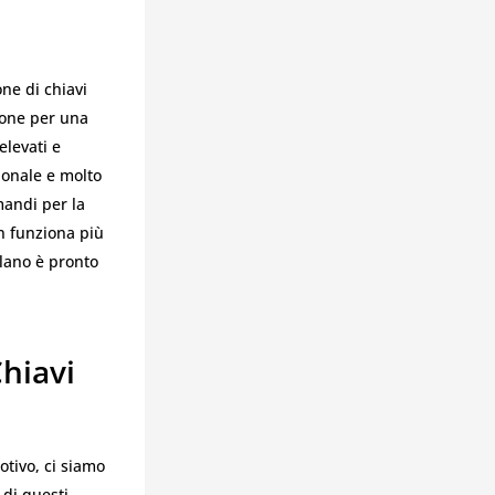
one di chiavi
ione per una
elevati e
sionale e molto
andi per la
on funziona più
ilano è pronto
Chiavi
otivo, ci siamo
 di questi