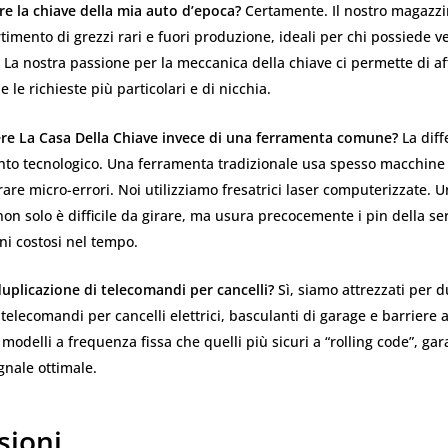
re la chiave della mia auto d’epoca?
Certamente. Il nostro magazzi
timento di grezzi rari e fuori produzione, ideali per chi possiede vei
. La nostra passione per la meccanica della chiave ci permette di a
 le richieste più particolari e di nicchia.
ere La Casa Della Chiave invece di una ferramenta comune?
La diff
ento tecnologico. Una ferramenta tradizionale usa spesso macchin
re micro-errori. Noi utilizziamo fresatrici laser computerizzate. 
non solo è difficile da girare, ma usura precocemente i pin della se
i costosi nel tempo.
duplicazione di telecomandi per cancelli?
Sì, siamo attrezzati per d
lecomandi per cancelli elettrici, basculanti di garage e barriere 
 modelli a frequenza fissa che quelli più sicuri a “rolling code”, g
gnale ottimale.
sioni