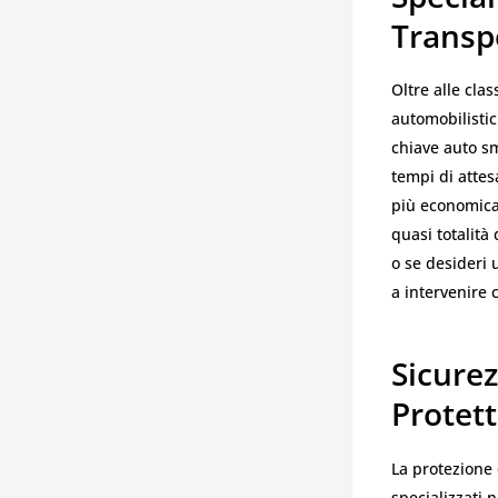
Transp
Oltre alle clas
automobilistic
chiave auto sma
tempi di attes
più economica
quasi totalità
o se desideri 
a intervenire 
Sicurez
Protet
La protezione 
specializzati n