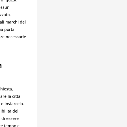
nessun
zzato,
ali marchi del
ua porta
enze necessarie
a
chiesta,
re la città
e inviarcela.
ibilità del
 di essere
are tempo e