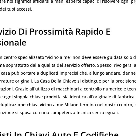
liere noi significa affidarsi a mani esperte capaci di risolvere ogni 
dei tuoi accessi.
izio Di Prossimità Rapido E
sionale
un centro specializzato “vicino a me” non deve essere guidata solo d
ma soprattutto dalla qualità del servizio offerto. Spesso, rivolgersi
 casa può portare a duplicati imprecisi che, a lungo andare, danne
errature originali. La Casa Della Chiave si distingue per la precision
razioni. Grazie all’utilizzo di macchinari a controllo numerico e tecn
 ogni singola chiave prodotta sia identica all’originale di fabbrica.
duplicazione chiavi vicino a me Milano
termina nel nostro centro, 
ecuzione si sposa con una competenza tecnica senza eguali.
isti In Chiavi Auto E Codifiche