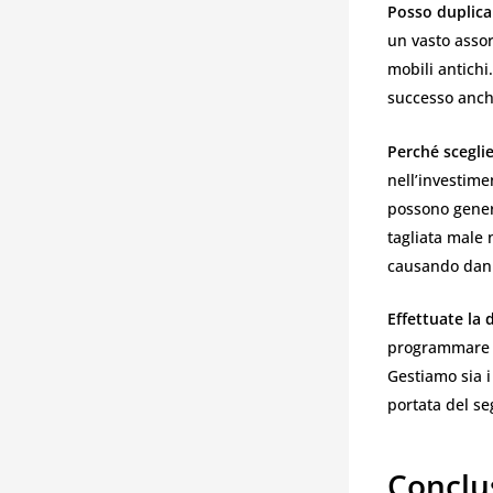
Posso duplica
un vasto assor
mobili antichi
successo anche
Perché scegli
nell’investim
possono genera
tagliata male 
causando dann
Effettuate la 
programmare te
Gestiamo sia i
portata del se
Conclu