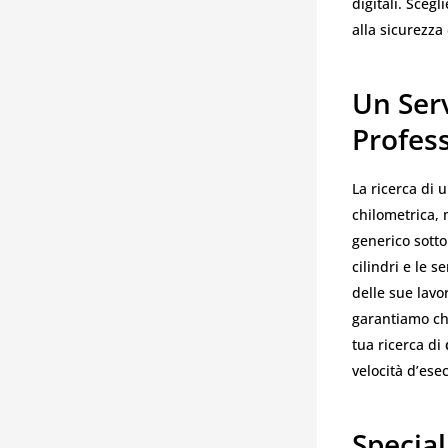
digitali. Sceg
alla sicurezza 
Un Serv
Profes
La ricerca di 
chilometrica, 
generico sotto
cilindri e le s
delle sue lavo
garantiamo che
tua ricerca di
velocità d’es
Special