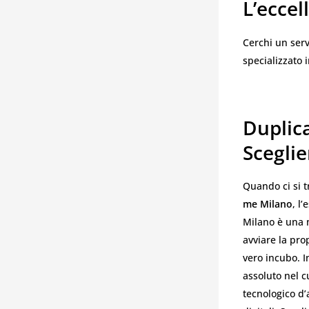
L’eccel
Cerchi un serv
specializzato 
Duplic
Sceglie
Quando ci si t
me Milano
, l
Milano è una m
avviare la pro
vero incubo. I
assoluto nel c
tecnologico d’