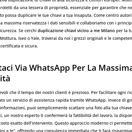
rotetti da una tessera di proprietà, essenziale per garantire che 
o possa duplicare le tue chiavi a tua insaputa. Come centro autori
a massima riservatezza i dati sensibili e collaboriamo con i princip
sicurezza. Se cerchi
duplicazione chiavi vicino a me Milano
per la t
 Mottura, Iseo o Yale, troverai da noi i grezzi originali e le compet
certificata e sicura.
taci Via WhatsApp Per La Massim
ità
oli che il tempo dei nostri clienti è prezioso. Per facilitare ogni ri
to un servizio di assistenza rapida tramite WhatsApp. Invece di gira
i informazioni, puoi semplicemente scattare una foto alla tua chiave 
, un nostro esperto ti confermerà la fattibilità del lavoro, la dispon
 costo esatto dell’intervento. Questo approccio moderno ci permette
ini a te”, offrendo una consulenza immediata che ti farà risparmi