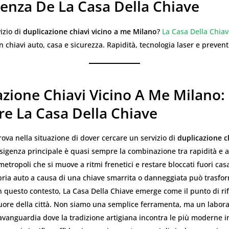
lenza De La Casa Della Chiave
izio di
duplicazione chiavi vicino a me Milano
?
La Casa Della Chia
in chiavi auto, casa e sicurezza. Rapidità, tecnologia laser e prevent
azione Chiavi Vicino A Me Milano:
re La Casa Della Chiave
rova nella situazione di dover cercare un servizio di
duplicazione ch
’esigenza principale è quasi sempre la combinazione tra rapidità e af
etropoli che si muove a ritmi frenetici e restare bloccati fuori cas
pria auto a causa di una chiave smarrita o danneggiata può trasfor
n questo contesto, La Casa Della Chiave emerge come il punto di ri
uore della città. Non siamo una semplice ferramenta, ma un labora
avanguardia dove la tradizione artigiana incontra le più moderne i