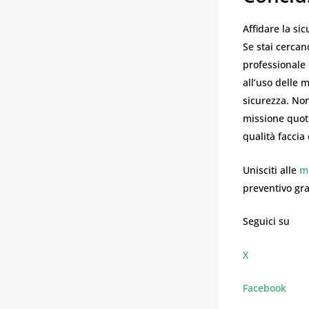
Affidare la si
Se stai cerca
professionale 
all’uso delle 
sicurezza. Non
missione quoti
qualità faccia
Unisciti alle
mi
preventivo gr
Seguici su
X
Facebook