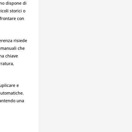
no dispone di
coli storici o
ffrontare con
erenza risiede
e manuali che
Una chiave
rratura,
uplicare e
automatiche.
arantendo una