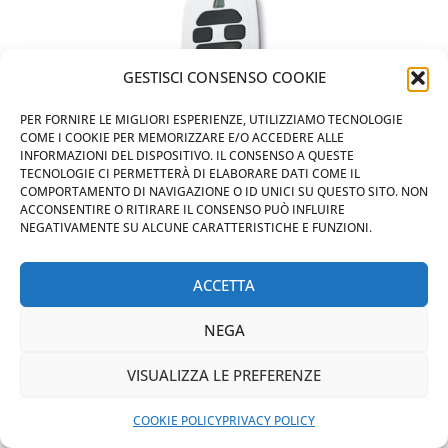
GESTISCI CONSENSO COOKIE
PER FORNIRE LE MIGLIORI ESPERIENZE, UTILIZZIAMO TECNOLOGIE
RIFACIMENTO TELECOMANDO DEA
COME I COOKIE PER MEMORIZZARE E/O ACCEDERE ALLE
INFORMAZIONI DEL DISPOSITIVO. IL CONSENSO A QUESTE
CANCELLO MILANO
TECNOLOGIE CI PERMETTERÀ DI ELABORARE DATI COME IL
COMPORTAMENTO DI NAVIGAZIONE O ID UNICI SU QUESTO SITO. NON
ACCONSENTIRE O RITIRARE IL CONSENSO PUÒ INFLUIRE
NEGATIVAMENTE SU ALCUNE CARATTERISTICHE E FUNZIONI.
ACCETTA
MAPS
NEGA
CHIAMA ORA
VISUALIZZA LE PREFERENZE
RIFACIMENTO TELECOMANDO DEA
WHATSAPP: MANDA LA FOTO
CANCELLO MILANO
PREVENTIVO IMMEDIATO
COOKIE POLICY
PRIVACY POLICY