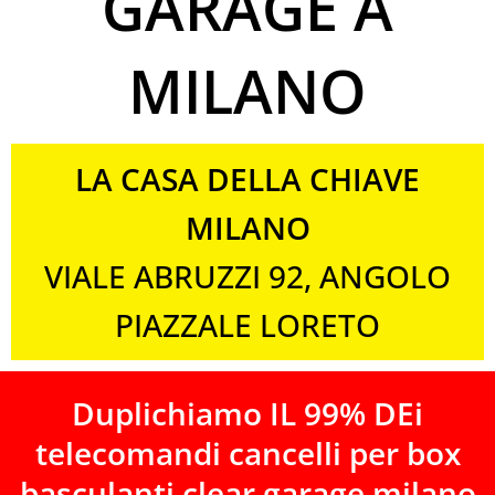
GARAGE A
MILANO
LA CASA DELLA CHIAVE
MILANO
VIALE ABRUZZI 92, ANGOLO
PIAZZALE LORETO
Duplichiamo IL 99% DEi
telecomandi
cancelli per box
basculanti clear garage milano