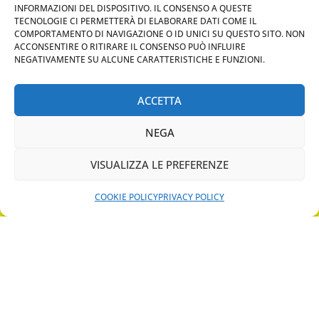
INFORMAZIONI DEL DISPOSITIVO. IL CONSENSO A QUESTE
Servizi
TECNOLOGIE CI PERMETTERÀ DI ELABORARE DATI COME IL
COMPORTAMENTO DI NAVIGAZIONE O ID UNICI SU QUESTO SITO. NON
Chiavi auto
ACCONSENTIRE O RITIRARE IL CONSENSO PUÒ INFLUIRE
Chiavi camion
NEGATIVAMENTE SU ALCUNE CARATTERISTICHE E FUNZIONI.
Chiavi casa
Chiavi moto/scooter
ACCETTA
MAPS
Telecomando cancello
NEGA
CHIAMA ORA
Tag RFID badge
Fabbro pronto intervento
VISUALIZZA LE PREFERENZE
WHATSAPP: MANDA LA FOTO
Vendita lucchetti e catene
PREVENTIVO IMMEDIATO
COOKIE POLICY
PRIVACY POLICY
Pagamenti accettati