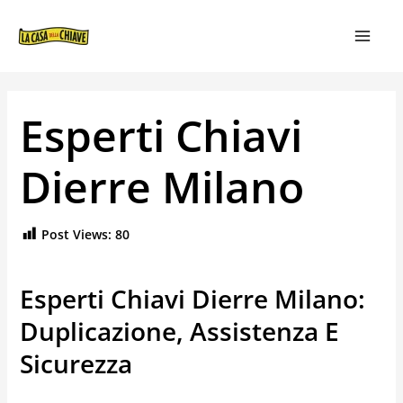
VAI
NAVIGAZIONE
MAIN
AL
ARTICOLI
MEN
CONTENUTO
Esperti Chiavi
Dierre Milano
Post Views:
80
Esperti Chiavi Dierre Milano:
Duplicazione, Assistenza E
Sicurezza