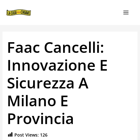
VAI
NAVIGAZIONE
MAIN
AL
ARTICOLI
MEN
CONTENUTO
Faac Cancelli:
Innovazione E
Sicurezza A
Milano E
Provincia
Post Views:
126