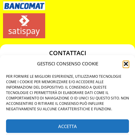
CONTATTACI
349 3863811
GESTISCI CONSENSO COOKIE
349 3863811
PER FORNIRE LE MIGLIORI ESPERIENZE, UTILIZZIAMO TECNOLOGIE
chiavicodificate@gmail.com
COME I COOKIE PER MEMORIZZARE E/O ACCEDERE ALLE
INFORMAZIONI DEL DISPOSITIVO. IL CONSENSO A QUESTE
TECNOLOGIE CI PERMETTERÀ DI ELABORARE DATI COME IL
Privacy Policy
COMPORTAMENTO DI NAVIGAZIONE O ID UNICI SU QUESTO SITO. NON
ACCONSENTIRE O RITIRARE IL CONSENSO PUÒ INFLUIRE
Cookie Policy
NEGATIVAMENTE SU ALCUNE CARATTERISTICHE E FUNZIONI.
ACCETTA
MAPS