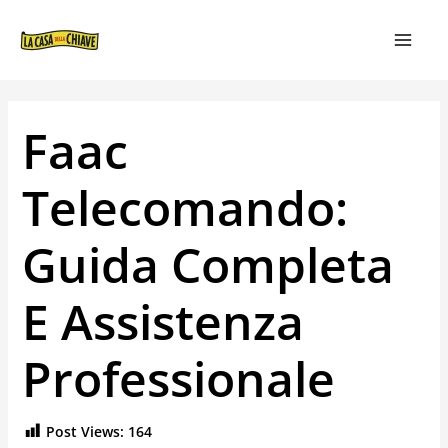
VAI
NAVIGAZIONE
MAIN
AL
ARTICOLI
MEN
CONTENUTO
Faac
Telecomando:
Guida Completa
E Assistenza
Professionale
Post Views:
164