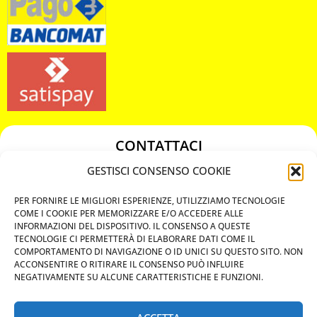
CONTATTACI
349 3863811
GESTISCI CONSENSO COOKIE
349 3863811
PER FORNIRE LE MIGLIORI ESPERIENZE, UTILIZZIAMO TECNOLOGIE
chiavicodificate@gmail.com
COME I COOKIE PER MEMORIZZARE E/O ACCEDERE ALLE
INFORMAZIONI DEL DISPOSITIVO. IL CONSENSO A QUESTE
TECNOLOGIE CI PERMETTERÀ DI ELABORARE DATI COME IL
Privacy Policy
COMPORTAMENTO DI NAVIGAZIONE O ID UNICI SU QUESTO SITO. NON
ACCONSENTIRE O RITIRARE IL CONSENSO PUÒ INFLUIRE
Cookie Policy
NEGATIVAMENTE SU ALCUNE CARATTERISTICHE E FUNZIONI.