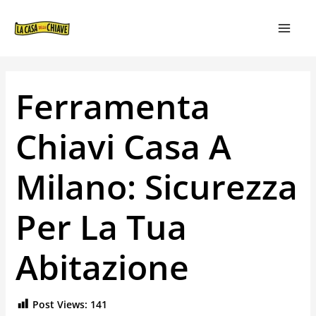
VAI
NAVIGAZIONE
MAIN
AL
ARTICOLI
MEN
CONTENUTO
Ferramenta
Chiavi Casa A
Milano: Sicurezza
Per La Tua
Abitazione
Post Views:
141