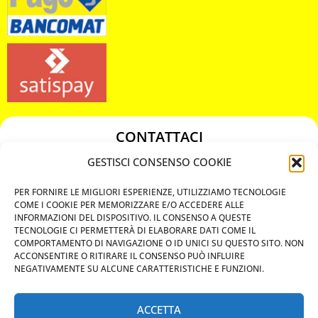
CONTATTACI
349 3863811
GESTISCI CONSENSO COOKIE
349 3863811
PER FORNIRE LE MIGLIORI ESPERIENZE, UTILIZZIAMO TECNOLOGIE
chiavicodificate@gmail.com
COME I COOKIE PER MEMORIZZARE E/O ACCEDERE ALLE
INFORMAZIONI DEL DISPOSITIVO. IL CONSENSO A QUESTE
TECNOLOGIE CI PERMETTERÀ DI ELABORARE DATI COME IL
Privacy Policy
COMPORTAMENTO DI NAVIGAZIONE O ID UNICI SU QUESTO SITO. NON
ACCONSENTIRE O RITIRARE IL CONSENSO PUÒ INFLUIRE
Cookie Policy
NEGATIVAMENTE SU ALCUNE CARATTERISTICHE E FUNZIONI.
ACCETTA
MAPS