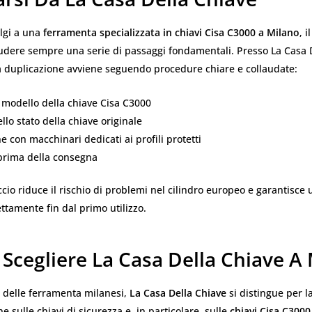
olgi a una
ferramenta specializzata in chiavi Cisa C3000 a Milano
, i
udere sempre una serie di passaggi fondamentali. Presso La Casa D
a duplicazione avviene seguendo procedure chiare e collaudate:
l modello della chiave Cisa C3000
ello stato della chiave originale
e con macchinari dedicati ai profili protetti
 prima della consegna
io riduce il rischio di problemi nel cilindro europeo e garantisce
ttamente fin dal primo utilizzo.
Scegliere La Casa Della Chiave A
delle ferramenta milanesi,
La Casa Della Chiave
si distingue per l
e sulle chiavi di sicurezza e, in particolare, sulle
chiavi Cisa C3000