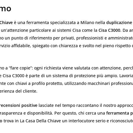
amo
 Chiave
è una ferramenta specializzata a Milano nella
duplicazione 
n un’attenzione particolare ai sistemi Cisa come la
Cisa C3000
. Da a
 un punto di riferimento per privati, professionisti e amministrat
vizio affidabile, spiegato con chiarezza e svolto nel pieno rispetto 
mo a “fare copie”: ogni richiesta viene valutata con attenzione, pe
e Cisa C3000 è parte di un sistema di protezione più ampio. Lavor
e con chiavi a profilo protetto, utilizzando macchinari profession
erienza del cliente.
 recensioni positive
lasciate nel tempo raccontano il nostro approcc
rasparenza e disponibilità. Per questo, chi cerca una
ferramenta pe
no
trova in La Casa Della Chiave un interlocutore serio e riconosciut