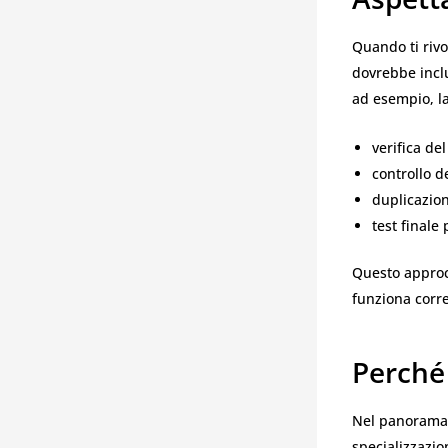
Quando ti riv
dovrebbe incl
ad esempio, l
verifica de
controllo d
duplicazion
test finale
Questo approcc
funziona corre
Perché 
Nel panorama 
specializzazion