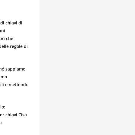
di chiavi di
nni
ori che
delle regole di
rché sappiamo
iamo
ali e mettendo
io:
r chiavi Cisa
o.