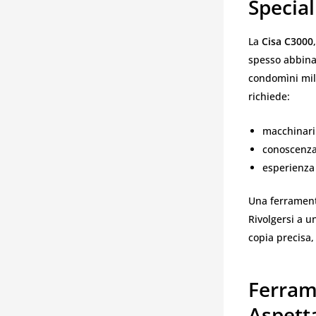
Specia
La
Cisa C3000
spesso abbinata
condomìni mil
richiede:
macchinari 
conoscenza 
esperienza 
Una ferrament
Rivolgersi a u
copia precisa, 
Ferram
Aspett