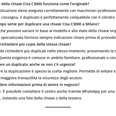
o della chiave Cisa C3000 funziona come l’originale?
uplicazione viene eseguita correttamente con macchinari professiona
 consegna, il duplicato è perfettamente compatibile con il cilindro
po serve per duplicare una chiave Cisa C3000 a Milano?
che possono variare in base al modello e allo stato della chiave or
specializzata fornisce sempre indicazioni chiare prima di procede
 richiedere più copie della stessa chiave?
bile richiedere più duplicati nello stesso momento, presentando la 
Questa esigenza è comune in ambito familiare, professionale o co
are un duplicato anche se non c’è urgenza?
are la duplicazione è spesso la scelta migliore. Permette di evitare
 maggiore tranquillità la sicurezza degli accessi.
dere informazioni prima di venire in negozio?
. È possibile contattare il centro anche tramite WhatsApp per una
, inviando una foto della chiave o della tessera.