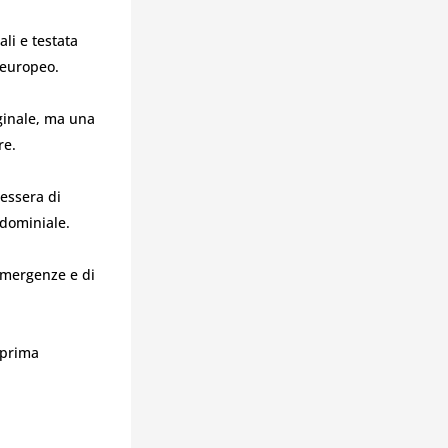
li e testata
 europeo.
iginale, ma una
re.
tessera di
ndominiale.
 emergenze e di
 prima