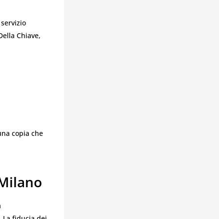
l servizio
ella Chiave,
 una copia che
 Milano
a
. La fiducia dei