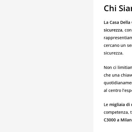
Chi Si
La Casa Della
sicurezza
, co
rappresentiamo
cercano un ser
sicurezza.
Non ci limitia
che una chiav
quotidianament
al centro l’esp
Le
migliaia di
competenza, t
C3000 a Mila