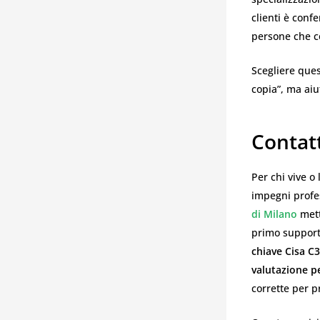
clienti è conf
persone che ce
Scegliere ques
copia”, ma aiu
Contat
Per chi vive o
impegni profes
di Milano
mett
primo support
chiave Cisa C
valutazione p
corrette per p