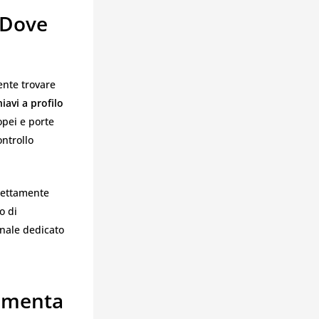
 Dove
nte trovare
hiavi a profilo
opei e porte
ontrollo
rrettamente
o di
onale dedicato
ramenta