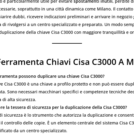
o è particolarmente utile per evitare
spostamenti inutili
, perdite 
essarie, soprattutto in una città dinamica come Milano. Il contat
iarire dubbi, ricevere indicazioni preliminari e arrivare in negozio 
a di rivolgersi a un centro specializzato e preparato. Un modo semp
 duplicazione della chiave Cisa C3000 con maggiore tranquillità e o
Ferramenta Chiavi Cisa C3000 A M
erramenta possono duplicare una chiave Cisa C3000?
ve Cisa C3000 è una chiave a profilo protetto e non può essere dupl
ta. Sono necessari macchinari specifici e competenze tecniche ded
a di alta sicurezza.
e la tessera di sicurezza per la duplicazione della Cisa C3000?
di sicurezza è lo strumento che autorizza la duplicazione e consent
l controllo delle copie. È un elemento centrale del sistema Cisa C
ficato da un centro specializzato.