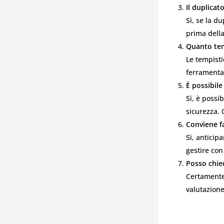
Il duplicat
Sì, se la d
prima della
Quanto tem
Le tempisti
ferramenta 
È possibile
Sì, è possi
sicurezza. 
Conviene f
Sì, anticip
gestire con
Posso chie
Certamente
valutazione