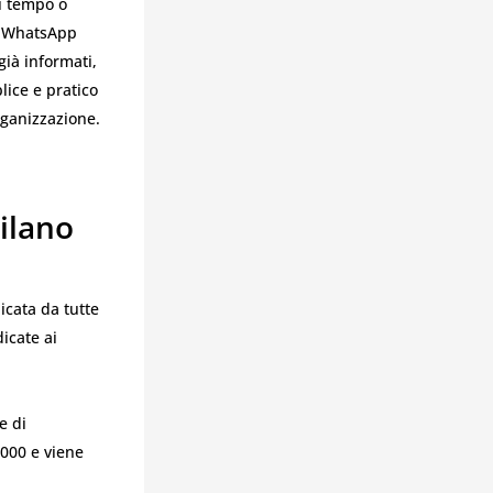
di tempo o
to WhatsApp
già informati,
lice e pratico
rganizzazione.
ilano
icata da tutte
icate ai
e di
3000 e viene