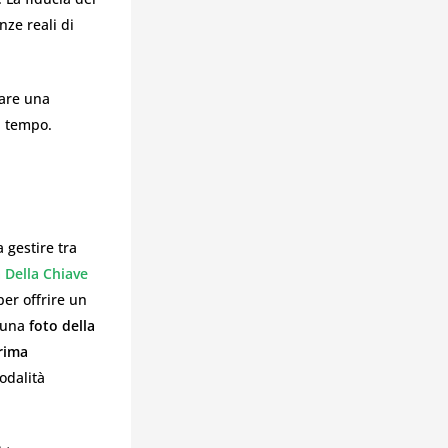
nze reali di
fare una
l tempo.
a gestire tra
 Della Chiave
per offrire un
o una
foto della
rima
odalità