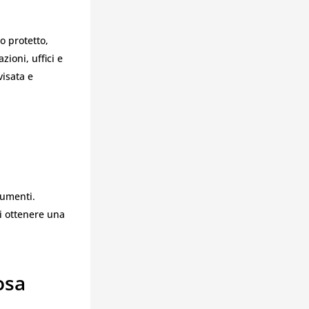
o protetto,
zioni, uffici e
isata e
rumenti.
i ottenere una
osa