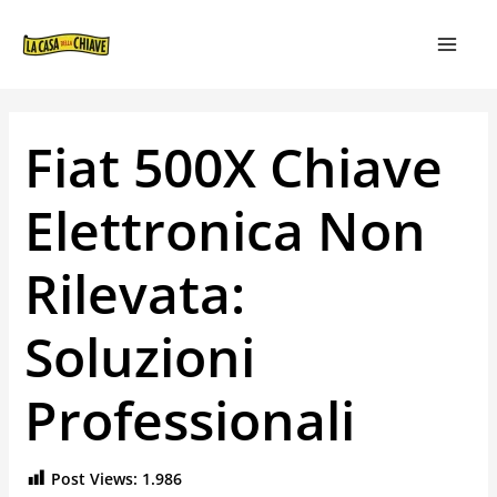
VAI
NAVIGAZIONE
MAIN
AL
ARTICOLI
MEN
CONTENUTO
Fiat 500X Chiave
Elettronica Non
Rilevata:
Soluzioni
Professionali
Post Views:
1.986