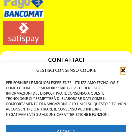
CONTATTACI
349 3863811
GESTISCI CONSENSO COOKIE
349 3863811
PER FORNIRE LE MIGLIORI ESPERIENZE, UTILIZZIAMO TECNOLOGIE
chiavicodificate@gmail.com
COME I COOKIE PER MEMORIZZARE E/O ACCEDERE ALLE
INFORMAZIONI DEL DISPOSITIVO. IL CONSENSO A QUESTE
TECNOLOGIE CI PERMETTERÀ DI ELABORARE DATI COME IL
Privacy Policy
COMPORTAMENTO DI NAVIGAZIONE O ID UNICI SU QUESTO SITO. NON
ACCONSENTIRE O RITIRARE IL CONSENSO PUÒ INFLUIRE
Cookie Policy
NEGATIVAMENTE SU ALCUNE CARATTERISTICHE E FUNZIONI.
ACCETTA