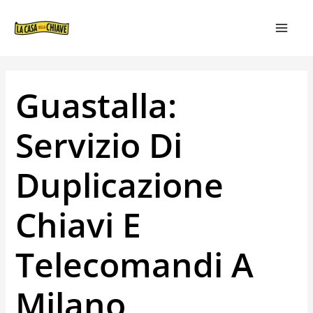
VAI
NAVIGAZIONE
MAIN
AL
ARTICOLI
MEN
CONTENUTO
Guastalla:
Servizio Di
Duplicazione
Chiavi E
Telecomandi A
Milano