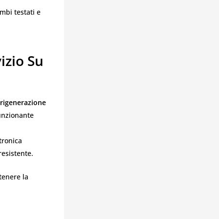
mbi testati e
izio Su
rigenerazione
unzionante
ttronica
resistente.
tenere la