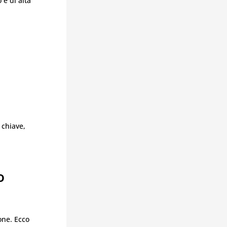
 e di alta
 chiave,
o
one. Ecco