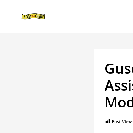
VAI
NAVIGAZIONE
AL
ARTICOLI
CONTENUTO
Gusc
Assi
Mod
Post Views