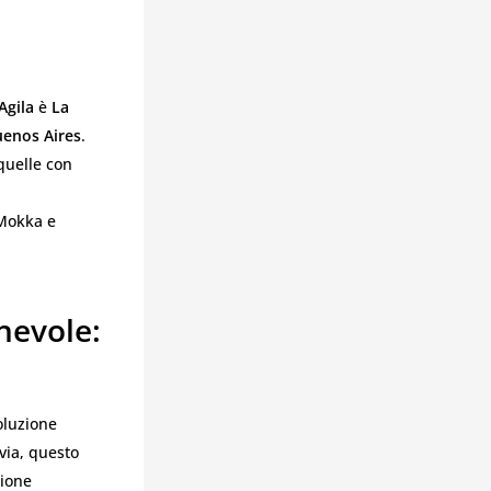
Agila
è
La
uenos Aires
.
 quelle con
 Mokka e
hevole:
oluzione
via, questo
sione