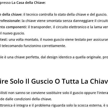
 presso
La Casa della Chiave
:
 della chiave:
il tecnico controlla lo stato della chiave e del guscio.
rofessionale:
la chiave viene smontata senza danneggiare il circuit
nto componenti:
il transponder, il circuito elettronico e la lama v
nel nuovo guscio.
test:
una volta montato, il nuovo guscio viene testato per assicurar
il telecomando funzionino correttamente.
nale è una chiave perfetta, dal design identico a quella originale, pr
ire Solo Il Guscio O Tutta La Chia
listi non sanno se conviene sostituire solo il guscio oppure l’intera
de dalle condizioni della chiave.
ettronica è integra e il problema riguarda solo la scocca esterna, è s