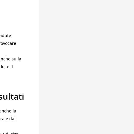
cadute
provocare
anche sulla
e, è il
sultati
anche la
ra e dai