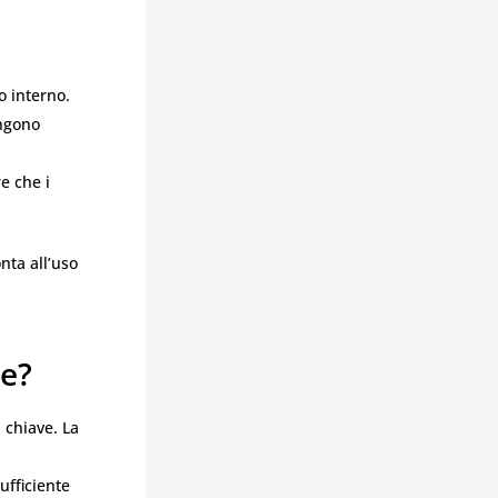
o interno.
engono
e che i
onta all’uso
ve?
 chiave. La
ufficiente