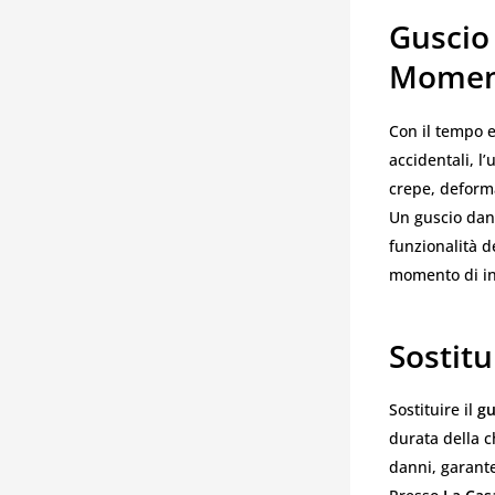
Guscio 
Moment
Con il tempo e
accidentali, l
crepe, deforma
Un guscio dan
funzionalità d
momento di in
Sostitu
Sostituire il
gu
durata della c
danni, garant