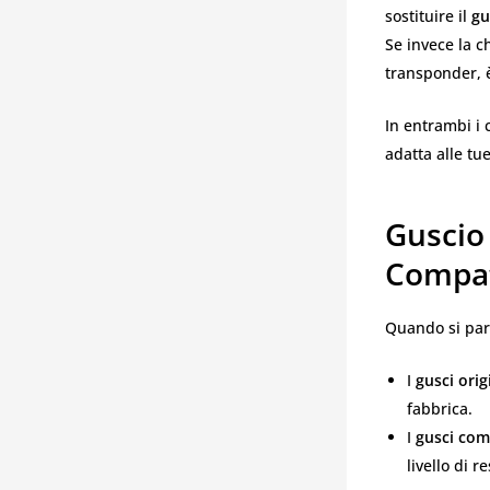
sostituire il
gu
Se invece la c
transponder, 
In entrambi i 
adatta alle tu
Guscio 
Compat
Quando si par
I
gusci orig
fabbrica.
I
gusci com
livello di r