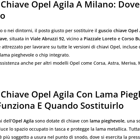
 Chiave Opel Agila A Milano: Dove
lo
o o nei dintorni, il posto giusto per sostituire il
guscio chiave Opel 
iave
, situata in
Viale Abruzzi 92
, vicino a
Piazzale Loreto
e
Corso B
è attrezzato per lavorare su tutte le versioni di chiavi Opel, incluse
lama pieghevole o chip integrato.
 assistenza anche per altri modelli Opel come Corsa, Astra, Meriva,
 Chiave Opel Agila Con Lama Pieg
unziona E Quando Sostituirlo
i dell’
Opel Agila
sono dotate di chiave con
lama pieghevole
, una s
duce lo spazio occupato in tasca e protegge la lama metallica. Tutta
 è più soggetto a usura nel punto di snodo, dove si esercita la pres