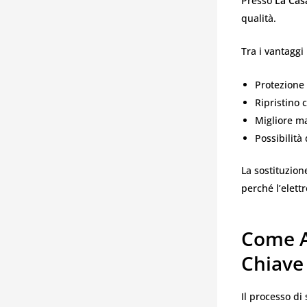
Presso
La Cas
qualità.
Tra i vantaggi 
Protezione 
Ripristino 
Migliore m
Possibilità
La sostituzion
perché l’elett
Come A
Chiave
Il processo di