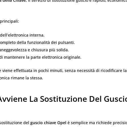
a della Chiave
, il servizio di sostituzione guscio è rapido, economico
principali:
dell’elettronica interna.
completo della funzionalità dei pulsanti.
aneggevolezza e chiusura più solida.
 di mantenere la parte elettronica originale.
e viene effettuata in pochi minuti, senza necessità di ricodificare la
ronica rimane la stessa.
vviene La Sostituzione Del Gusci
 sostituzione del
guscio chiave Opel
è semplice ma richiede precisi