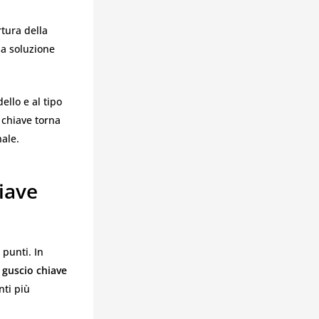
rtura della
la soluzione
ello e al tipo
 chiave torna
ale.
iave
 punti. In
 guscio chiave
nti più