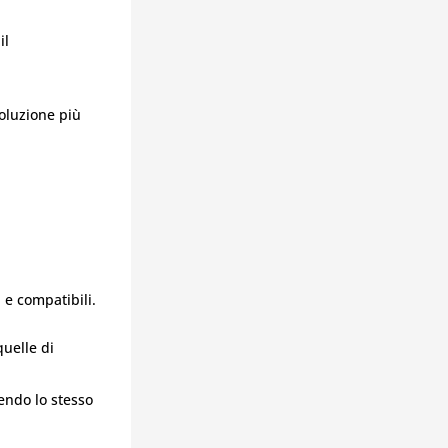
il
soluzione più
i e compatibili.
uelle di
endo lo stesso