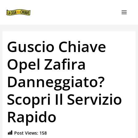
VAI
NAVIGAZIONE
MAIN
AL
ARTICOLI
MEN
CONTENUTO
Guscio Chiave
Opel Zafira
Danneggiato?
Scopri Il Servizio
Rapido
Post Views:
158