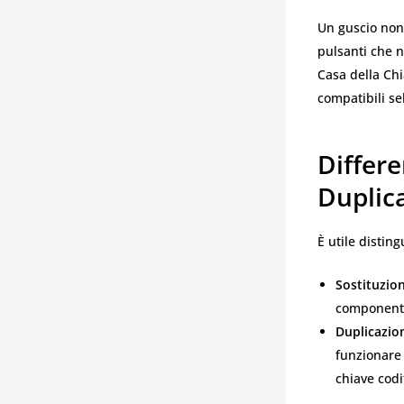
Un guscio non 
pulsanti che n
Casa della Chi
compatibili se
Differe
Duplic
È utile distin
Sostituzio
componenti
Duplicazio
funzionare 
chiave codi