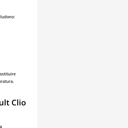
cludono:
ostituire
uratura.
lt Clio
ta