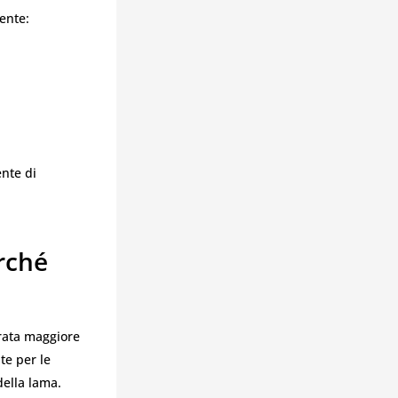
mente:
ente di
rché
urata maggiore
te per le
della lama.