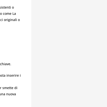
istenti o
to come La
i originali o
 chiave.
sta inserire i
r smette di
 una nuova