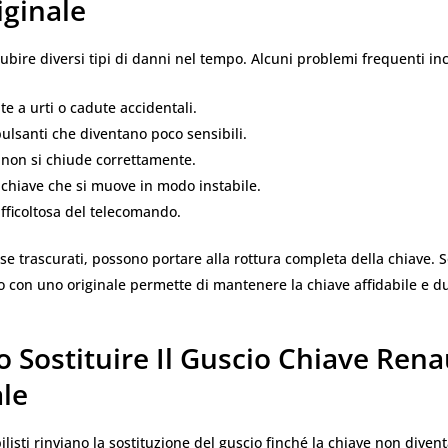
iginale
subire diversi tipi di danni nel tempo. Alcuni problemi frequenti in
e a urti o cadute accidentali.
ulsanti che diventano poco sensibili.
 non si chiude correttamente.
chiave che si muove in modo instabile.
fficoltosa del telecomando.
, se trascurati, possono portare alla rottura completa della chiave. S
io con uno originale permette di mantenere la chiave affidabile e d
Sostituire Il Guscio Chiave Renau
ale
listi rinviano la sostituzione del guscio finché la chiave non diven