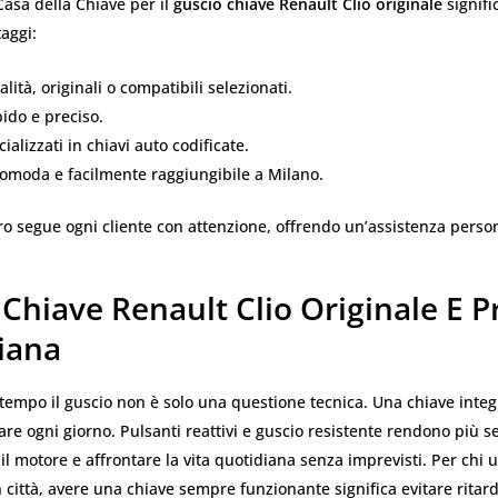
 Casa della Chiave per il
guscio chiave Renault Clio originale
signifi
aggi:
lità, originali o compatibili selezionati.
pido e preciso.
ializzati in chiavi auto codificate.
comoda e facilmente raggiungibile a Milano.
ntro segue ogni cliente con attenzione, offrendo un’assistenza perso
Chiave Renault Clio Originale E Pr
iana
 tempo il guscio non è solo una questione tecnica. Una chiave integ
e ogni giorno. Pulsanti reattivi e guscio resistente rendono più s
 il motore e affrontare la vita quotidiana senza imprevisti. Per chi ut
n città, avere una chiave sempre funzionante significa evitare ritard