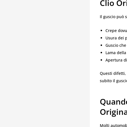
Clio Or
Il guscio può 
Crepe dovut
Usura dei p
Guscio che
Lama della 
Apertura di
Questi difetti
subito il gusc
Quando 
Origin
Molti automobi