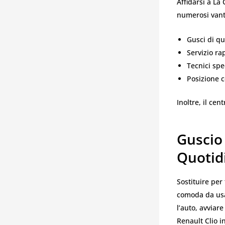
Affidarsi a La
numerosi vant
Gusci di qua
Servizio ra
Tecnici spec
Posizione 
Inoltre, il ce
Guscio 
Quotid
Sostituire per
comoda da usar
l’auto, avviare
Renault Clio i