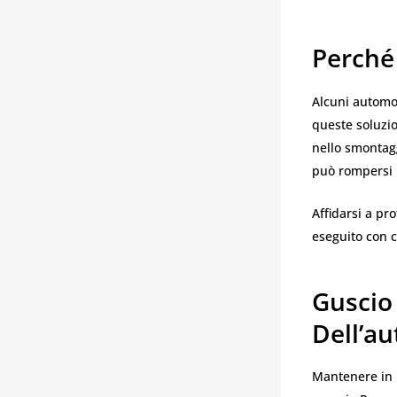
Perché 
Alcuni automob
queste soluzio
nello smontag
può rompersi 
Affidarsi a pr
eseguito con c
Guscio 
Dell’au
Mantenere in p