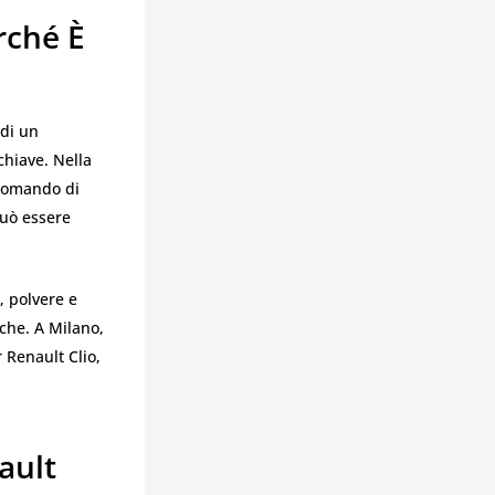
rché È
 di un
chiave. Nella
ecomando di
può essere
, polvere e
iche. A Milano,
 Renault Clio,
ault