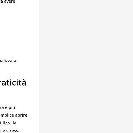
ca avere
nalizzata.
aticità
ra è più
emplice aprire
ilizza la
i e stress.