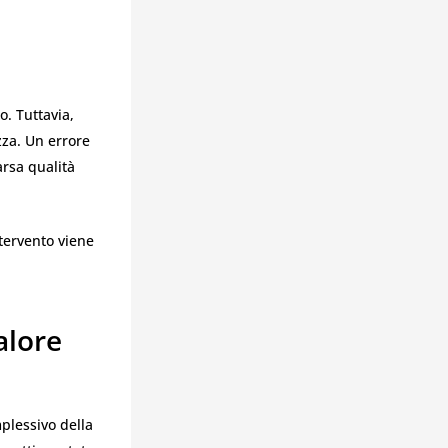
o. Tuttavia,
zza. Un errore
rsa qualità
ntervento viene
alore
mplessivo della