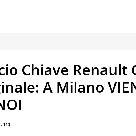
io Chiave Renault C
inale: A Milano VIE
NOI
:
113