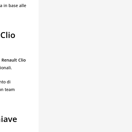
a in base alle
Clio
a
Renault Clio
ionali.
nto di
 un team
hiave