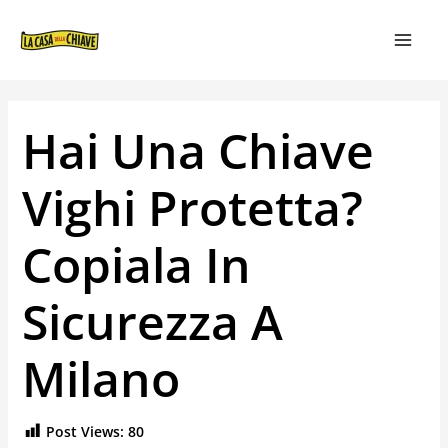
VAI
NAVIGAZIONE
MAIN
AL
ARTICOLI
MEN
CONTENUTO
Hai Una Chiave
Vighi Protetta?
Copiala In
Sicurezza A
Milano
Post Views:
80