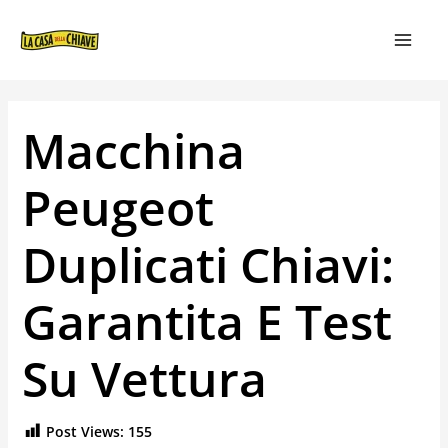
VAI
NAVIGAZIONE
MAIN
AL
ARTICOLI
MEN
CONTENUTO
Macchina
Peugeot
Duplicati Chiavi:
Garantita E Test
Su Vettura
Post Views:
155