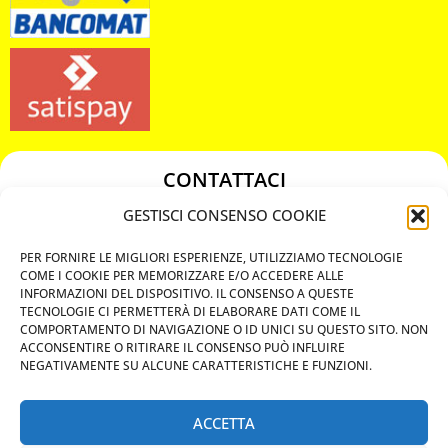
CONTATTACI
349 3863811
GESTISCI CONSENSO COOKIE
349 3863811
PER FORNIRE LE MIGLIORI ESPERIENZE, UTILIZZIAMO TECNOLOGIE
chiavicodificate@gmail.com
COME I COOKIE PER MEMORIZZARE E/O ACCEDERE ALLE
INFORMAZIONI DEL DISPOSITIVO. IL CONSENSO A QUESTE
TECNOLOGIE CI PERMETTERÀ DI ELABORARE DATI COME IL
Privacy Policy
COMPORTAMENTO DI NAVIGAZIONE O ID UNICI SU QUESTO SITO. NON
ACCONSENTIRE O RITIRARE IL CONSENSO PUÒ INFLUIRE
Cookie Policy
NEGATIVAMENTE SU ALCUNE CARATTERISTICHE E FUNZIONI.
ACCETTA
MAPS