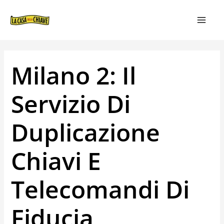
VAI
NAVIGAZIONE
MAIN
AL
ARTICOLI
MEN
CONTENUTO
Milano 2: Il
Servizio Di
Duplicazione
Chiavi E
Telecomandi Di
Fiducia