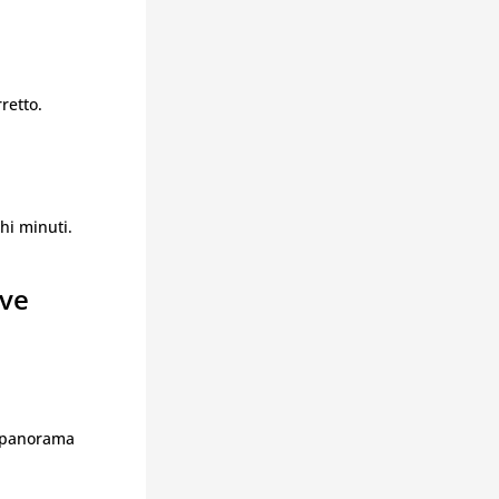
retto.
hi minuti.
ave
l panorama