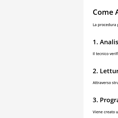
Come A
La procedura
1. Anali
Il tecnico veri
2. Lettu
Attraverso stru
3. Prog
Viene creato u