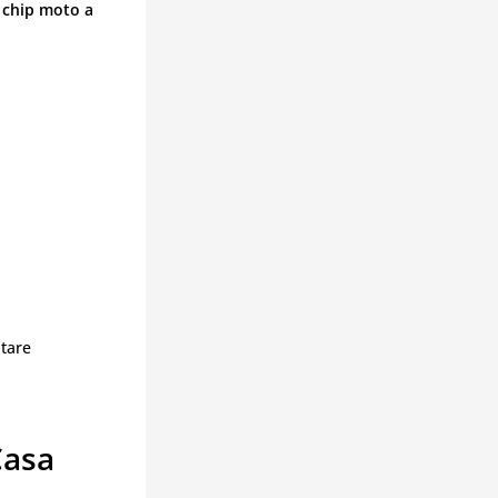
 chip moto a
itare
Casa