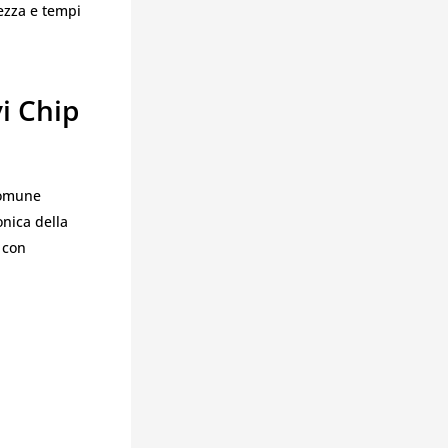
rezza e tempi
i Chip
comune
onica della
 con