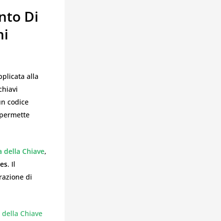
nto Di
mi
plicata alla
chiavi
un codice
, permette
a della Chiave
,
res
. Il
razione di
 della Chiave