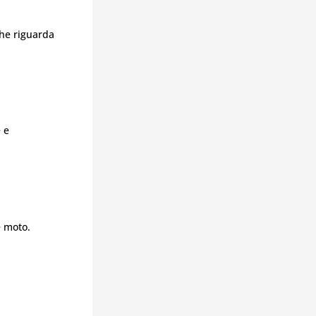
che riguarda
e e
e moto.