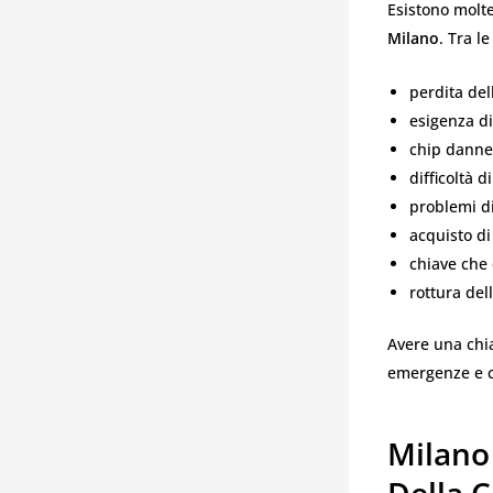
Esistono molte
Milano
. Tra l
perdita del
esigenza di
chip danneg
difficoltà 
problemi di
acquisto di
chiave che 
rottura del
Avere una chi
emergenze e co
Milano
Della C