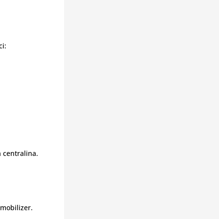
i:
a centralina.
mobilizer.