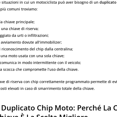
 situazioni in cui un motociclista può aver bisogno di un
duplicato
e più comuni troviamo:
la chiave principale;
 una chiave di riserva;
giato da urti o infiltrazioni;
di avviamento dovute all’immobilizer;
 riconoscimento del chip dalla centralina;
 una moto usata con una sola chiave;
comunica in modo intermittente con il veicolo;
la scocca che compromette l’uso della chiave.
ave di riserva con chip correttamente programmato permette di ev
sti elevati in caso di smarrimento totale della chiave.
 Duplicato Chip Moto: Perché La 
hiave È La Scelta Migliore