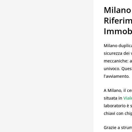
Milano 
Riferi
Immobi
Milano duplica
sicurezza dei 
meccaniche: a
univoco. Quest
l’avviamento.
A Milano, il c
situata in
Vial
laboratorio è 
chiavi con chi
Grazie a strum