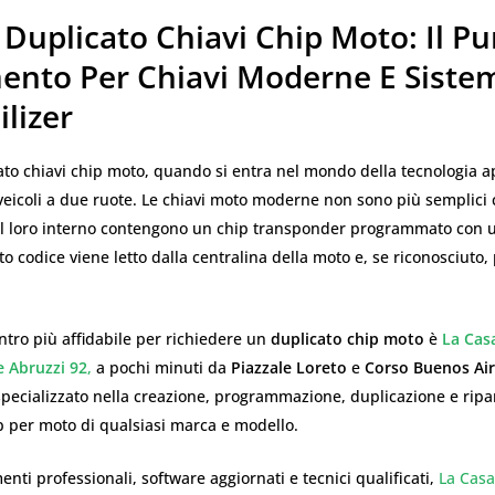
Duplicato Chiavi Chip Moto: Il Pu
mento Per Chiavi Moderne E Siste
lizer
to chiavi chip moto, quando si entra nel mondo della tecnologia ap
veicoli a due ruote. Le chiavi moto moderne non sono più semplici 
l loro interno contengono un chip transponder programmato con 
o codice viene letto dalla centralina della moto e, se riconosciuto
entro più affidabile per richiedere un
duplicato chip moto
è
La Cas
e Abruzzi 92
,
a pochi minuti da
Piazzale Loreto
e
Corso Buenos Ai
specializzato nella creazione, programmazione, duplicazione e ripa
p per moto di qualsiasi marca e modello.
enti professionali, software aggiornati e tecnici qualificati,
La Casa