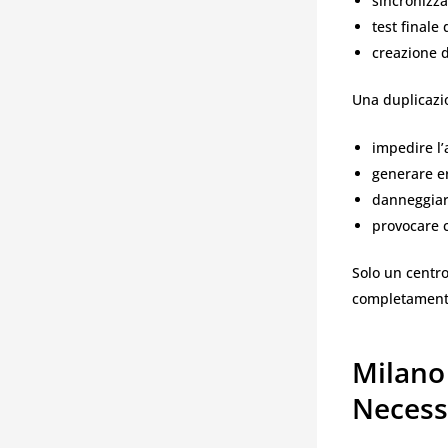
sincronizza
test finale
creazione d
Una duplicazi
impedire l
generare er
danneggiare
provocare c
Solo un centr
completamente
Milano
Necess