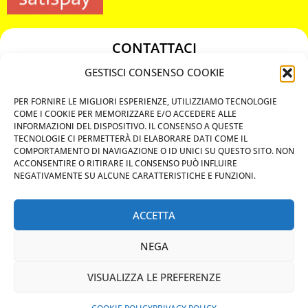
CONTATTACI
349 3863811
GESTISCI CONSENSO COOKIE
349 3863811
PER FORNIRE LE MIGLIORI ESPERIENZE, UTILIZZIAMO TECNOLOGIE
chiavicodificate@gmail.com
COME I COOKIE PER MEMORIZZARE E/O ACCEDERE ALLE
INFORMAZIONI DEL DISPOSITIVO. IL CONSENSO A QUESTE
TECNOLOGIE CI PERMETTERÀ DI ELABORARE DATI COME IL
Privacy Policy
COMPORTAMENTO DI NAVIGAZIONE O ID UNICI SU QUESTO SITO. NON
ACCONSENTIRE O RITIRARE IL CONSENSO PUÒ INFLUIRE
Cookie Policy
NEGATIVAMENTE SU ALCUNE CARATTERISTICHE E FUNZIONI.
ACCETTA
MAPS
NEGA
CHIAMA ORA
VISUALIZZA LE PREFERENZE
WHATSAPP: MANDA LA FOTO