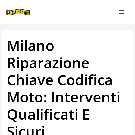
VAI
NAVIGAZIONE
MAIN
AL
ARTICOLI
MEN
CONTENUTO
Milano
Riparazione
Chiave Codifica
Moto: Interventi
Qualificati E
Sicuri