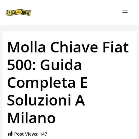
VAI
NAVIGAZIONE
MAIN
AL
ARTICOLI
MEN
CONTENUTO
Molla Chiave Fiat
500: Guida
Completa E
Soluzioni A
Milano
Post Views:
147