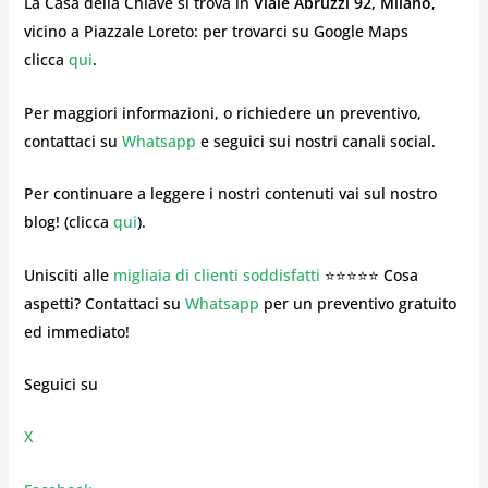
La Casa della Chiave si trova in
Viale Abruzzi 92, Milano
,
vicino a Piazzale Loreto: per trovarci su Google Maps
clicca
qui
.
Per maggiori informazioni, o richiedere un preventivo,
contattaci su
Whatsapp
e seguici sui nostri canali social.
Per continuare a leggere i nostri contenuti vai sul nostro
blog! (clicca
qui
).
Unisciti alle
migliaia di clienti soddisfatti
⭐⭐⭐⭐⭐ Cosa
aspetti? Contattaci su
Whatsapp
per un preventivo gratuito
ed immediato!
Seguici su
X