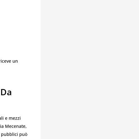
 riceve un
 Da
ali e mezzi
 via Mecenate,
i pubblici può