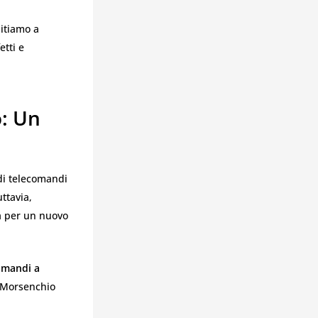
mitiamo a
etti e
: Un
 di telecomandi
ttavia,
a per un nuovo
omandi a
i Morsenchio