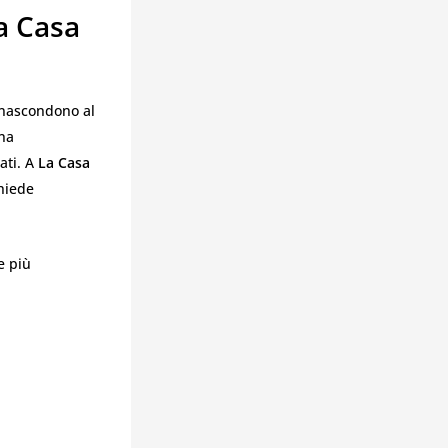
a Casa
 nascondono al
una
ati. A
La Casa
hiede
e più