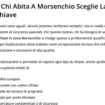
 Chi Abita A Morsenchio Sceglie L
Chiave
chiavi sono uguali. Alcune possono sembrare semplici, ma in realtà
istemi di sicurezza avanzati. Per questo motivo, chi ha bisogno di 
chiavi in zona Morsenchio
si rivolge spesso a professionisti qualific
ni duplicazione viene trattata come un’operazione tecnica che ric
ecisione e strumenti di alta qualità.
ializzazione ci permette di copiare ogni tipo di chiave, anche quell
cupiamo infatti di:
ofilo europeo
onate con codice cifrato
ette da tessera di proprietà
pe per porte blindate
serrature condominiali o di sicurezza