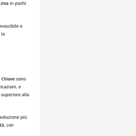
Lima
in pochi
onoscibile e
 la
a Chiave
sono
icazioni, e
 superiore alla
 soluzione più
tà
, con