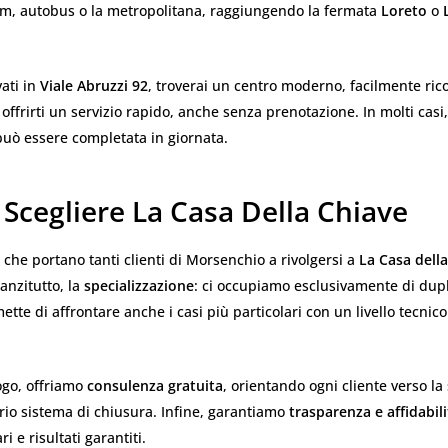
m, autobus o la metropolitana, raggiungendo la fermata
Loreto
o
vati in
Viale Abruzzi 92
, troverai un centro moderno, facilmente ric
 offrirti un servizio rapido, anche senza prenotazione. In molti casi,
può essere completata in giornata.
Scegliere La Casa Della Chiave
 che portano tanti clienti di Morsenchio a rivolgersi a
La Casa dell
nanzitutto, la
specializzazione
: ci occupiamo esclusivamente di dupl
ette di affrontare anche i casi più particolari con un livello tecnico
ogo, offriamo
consulenza gratuita
, orientando ogni cliente verso la
rio sistema di chiusura. Infine, garantiamo
trasparenza e affidabili
ri e risultati garantiti.