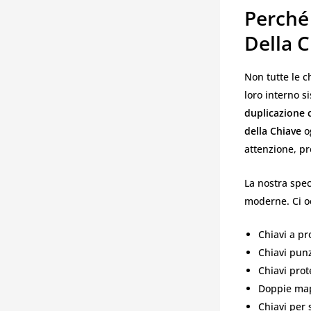
Perché
Della 
Non tutte le 
loro interno s
duplicazione 
della Chiave
og
attenzione, pr
La nostra spec
moderne. Ci oc
Chiavi a pr
Chiavi punz
Chiavi prot
Doppie map
Chiavi per 