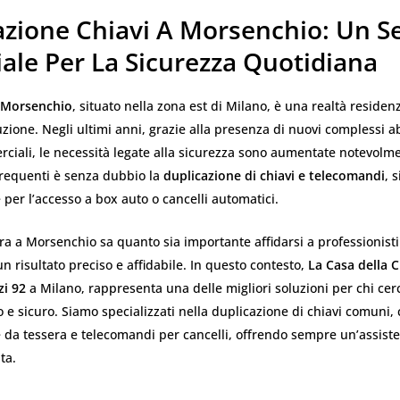
azione Chiavi A Morsenchio: Un Se
ale Per La Sicurezza Quotidiana
Morsenchio
, situato nella zona est di Milano, è una realtà residenz
zione. Negli ultimi anni, grazie alla presenza di nuovi complessi ab
rciali, le necessità legate alla sicurezza sono aumentate notevolm
frequenti è senza dubbio la
duplicazione di chiavi e telecomandi
, 
per l’accesso a box auto o cancelli automatici.
ora a Morsenchio sa quanto sia importante affidarsi a professionisti
n risultato preciso e affidabile. In questo contesto,
La Casa della 
zi 92
a Milano, rappresenta una delle migliori soluzioni per chi cer
o e sicuro. Siamo specializzati nella duplicazione di chiavi comuni, 
e da tessera e telecomandi per cancelli, offrendo sempre un’assis
ta.