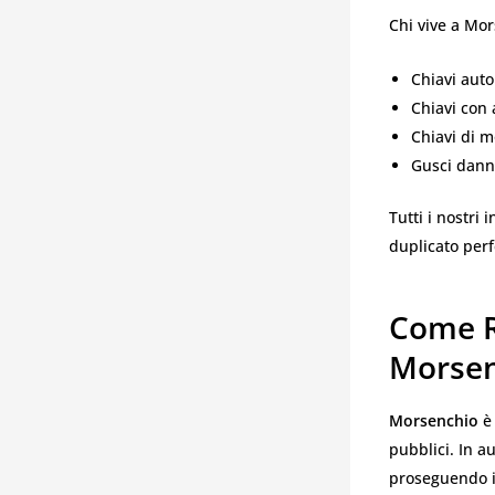
Chi vive a Mo
Chiavi auto
Chiavi con
Chiavi di m
Gusci danne
Tutti i nostri 
duplicato perf
Come R
Morsen
Morsenchio
è 
pubblici. In a
proseguendo in