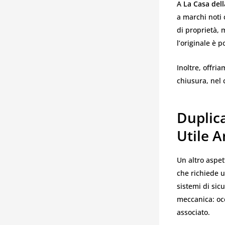
A
La Casa dell
a marchi noti 
di proprietà, 
l’originale è 
Inoltre, offria
chiusura, nel c
Duplic
Utile 
Un altro aspet
che richiede u
sistemi di sic
meccanica: occ
associato.