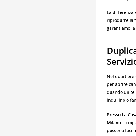
La differenza 
riprodurre la 
garantiamo la
Duplic
Serviz
Nel quartiere 
per aprire can
quando un tel
inquilino o fa
Presso
La Cas
Milano
, compa
possono facil