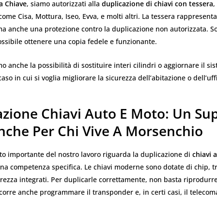
a Chiave
, siamo autorizzati alla
duplicazione di chiavi con tessera
,
come Cisa, Mottura, Iseo, Evva, e molti altri. La tessera rappresent
ma anche una protezione contro la duplicazione non autorizzata. S
possibile ottenere una copia fedele e funzionante.
mo anche la possibilità di sostituire interi cilindri o aggiornare il si
aso in cui si voglia migliorare la sicurezza dell’abitazione o dell’uffi
azione Chiavi Auto E Moto: Un Su
Anche Per Chi Vive A Morsenchio
to importante del nostro lavoro riguarda la duplicazione di
chiavi 
na competenza specifica. Le chiavi moderne sono dotate di chip, tr
urezza integrati. Per duplicarle correttamente, non basta riprodurre
orre anche programmare il transponder e, in certi casi, il teleco