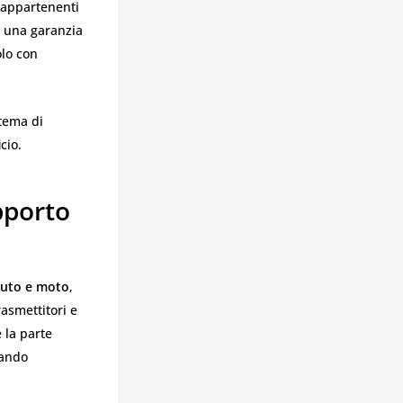
 appartenenti
a una garanzia
olo con
stema di
cio.
pporto
auto e moto
,
asmettitori e
 la parte
mando