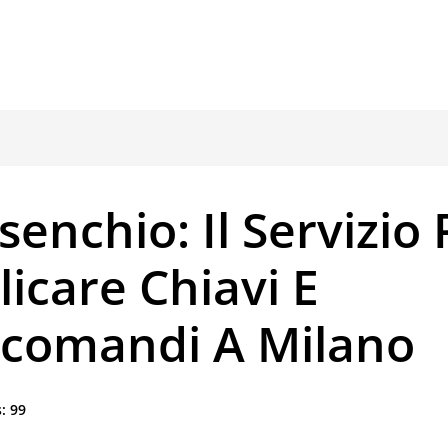
enchio: Il Servizio 
icare Chiavi E
ecomandi A Milano
:
99