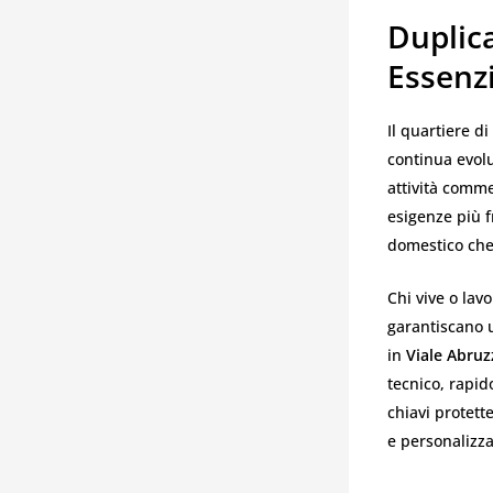
Duplic
Essenzi
Il quartiere di
continua evolu
attività comme
esigenze più 
domestico che 
Chi vive o lav
garantiscano u
in
Viale Abruz
tecnico, rapid
chiavi protett
e personalizza