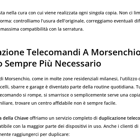
sta nella cura con cui viene realizzata ogni singola copia. Non ci li
forma: controlliamo l’usura dell’originale, correggiamo eventuali dif
 massima compatibilità con la serratura.
azione Telecomandi A Morsenchio
io Sempre Più Necessario
di Morsenchio, come in molte zone residenziali milanesi, l’utilizzo
celli, sbarre e garage è diventato parte della routine quotidiana. Tu
ecomando si rompe, si smarrisce o semplicemente serve una copi
miliare, trovare un centro affidabile non è sempre facile.
a della Chiave
offriamo un servizio completo di
duplicazione telec
tibile con la maggior parte dei dispositivi in uso. Anche i clienti d
mente raggiungerci per duplicare: