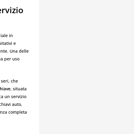
rvizio
iale in
itativi e
ente. Una delle
sia per uso
 seri, che
Chiave
, situata
ca un servizio
chiavi auto,
tenza completa