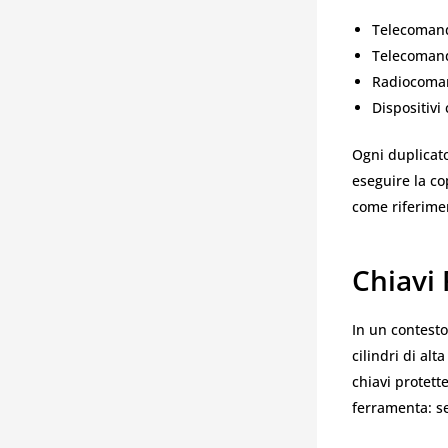
Telecomand
Telecomandi
Radiocomand
Dispositivi
Ogni duplicat
eseguire la co
come riferime
Chiavi 
In un contest
cilindri di alt
chiavi protett
ferramenta: se